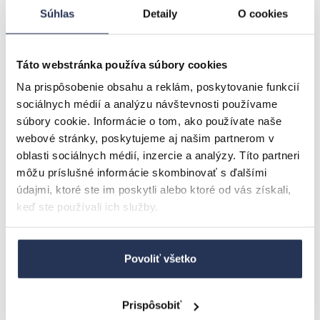
výška sedu 47 cm
Súhlas
Detaily
O cookies
šírka 45 cm
hĺbka sedu 42 cm
Táto webstránka používa súbory cookies
96 cm
47 cm
45 cm
42 cm
Na prispôsobenie obsahu a reklám, poskytovanie funkcií
sociálnych médií a analýzu návštevnosti používame
súbory cookie. Informácie o tom, ako používate naše
Súvisiaci tovar
webové stránky, poskytujeme aj našim partnerom v
oblasti sociálnych médií, inzercie a analýzy. Títo partneri
AKCIA
-6.25%
môžu príslušné informácie skombinovať s ďalšími
údajmi, ktoré ste im poskytli alebo ktoré od vás získali,
keď ste používali ich služby.
Povoliť všetko
Prispôsobiť