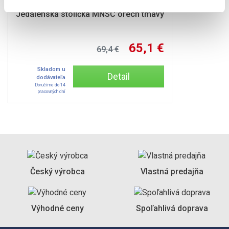
Jedálenská stolička MNSC orech tmavý
65,1 €
69,4 €
Skladom u
Detail
dodávateľa
Doručíme do 14
pracovných dní
Český výrobca
Vlastná predajňa
Výhodné ceny
Spoľahlivá doprava