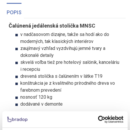
POPIS
Čalúnená jedálenská stolička MNSC
v nadčasovom dizajne, takže sa hodí ako do
moderných, tak klasických interiérov
zaujímavý vzhľad vyzdvihujú jemné tvary a
dokonalé detaily
skvelá voľba tiež pre hotelový salónik, kanceláriu
i recepciu
drevená stolička s čalúnením v látke T19
konštrukcia je z kvalitného prírodného dreva vo
farebnom prevedení
nosnosť 120 kg
dodávané v demonte
Rozmer:
výška 96 cm