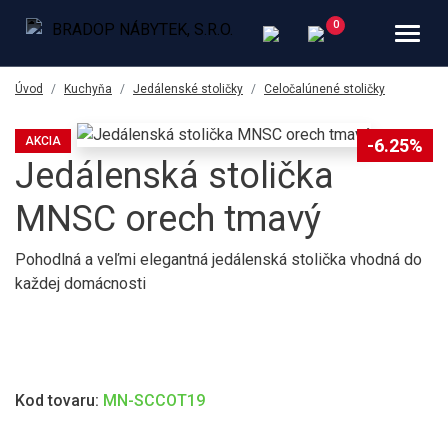
Úvod
Kuchyňa
Jedálenské stoličky
Celočalúnené stoličky
AKCIA
-6.25%
Jedálenská stolička
MNSC orech tmavý
Pohodlná a veľmi elegantná jedálenská stolička vhodná do
každej domácnosti
Kod tovaru:
MN-SCCOT19