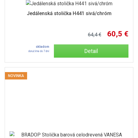
Jedálenská stolička H441 sivá/chróm
60,5 €
64,4 €
skladom
Detail
doručíme do 7 dní
NOVINKA