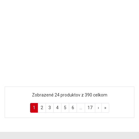
podľa prevedenia
Detail
Zobrazené 24 produktov z 390 celkom
1
2
3
4
5
6
…
17
›
»