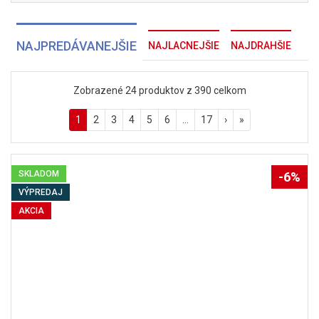
NAJPREDÁVANEJŠIE
NAJLACNEJŠIE
NAJDRAHŠIE
Zobrazené 24 produktov z 390 celkom
1
2
3
4
5
6
…
17
›
»
SKLADOM
-6%
VÝPREDAJ
AKCIA