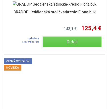
BRADOP Jedálenská stolička/kreslo Fiona buk
125,4 €
143,1 €
skladom
Detail
doručíme do 7 dní
ČESKÝ VÝROBOK
NOVINKA