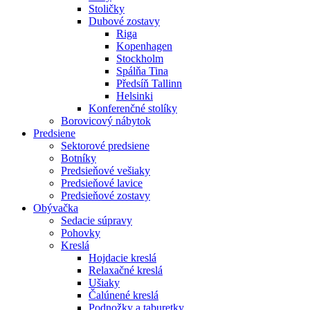
Stoličky
Dubové zostavy
Riga
Kopenhagen
Stockholm
Spálňa Tina
Předsíň Tallinn
Helsinki
Konferenčné stolíky
Borovicový nábytok
Predsiene
Sektorové predsiene
Botníky
Predsieňové vešiaky
Predsieňové lavice
Predsieňové zostavy
Obývačka
Sedacie súpravy
Pohovky
Kreslá
Hojdacie kreslá
Relaxačné kreslá
Ušiaky
Čalúnené kreslá
Podnožky a taburetky