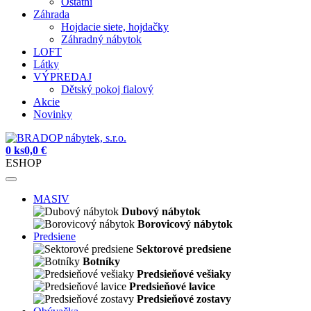
Ostatní
Záhrada
Hojdacie siete, hojdačky
Záhradný nábytok
LOFT
Látky
VÝPREDAJ
Dětský pokoj fialový
Akcie
Novinky
0 ks
0,0 €
ESHOP
MASIV
Dubový nábytok
Borovicový nábytok
Predsiene
Sektorové predsiene
Botníky
Predsieňové vešiaky
Predsieňové lavice
Predsieňové zostavy