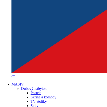
cz
MASIV
Dubový nábytok
Postele
Skrine a komody
TV stolíky
Stoly