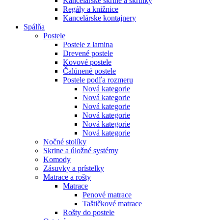
Kancelárske skrine a skrinky
Regály a knižnice
Kancelárske kontajnery
Spálňa
Postele
Postele z lamina
Drevené postele
Kovové postele
Čalúnené postele
Postele podľa rozmeru
Nová kategorie
Nová kategorie
Nová kategorie
Nová kategorie
Nová kategorie
Nová kategorie
Nočné stolíky
Skrine a úložné systémy
Komody
Zásuvky a prístelky
Matrace a rošty
Matrace
Penové matrace
Taštičkové matrace
Rošty do postele