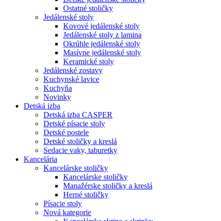
Ostatné stoličky
Jedálenské stoly
Kovové jedálenské stoly
Jedálenské stoly z lamina
Okrúhle jedálenské stoly
Masívne jedálenské stoly
Keramické stoly
Jedálenské zostavy
Kuchynské lavice
Kuchyňa
Novinky
Detská izba
Detská izba CASPER
Detské písacie stoly
Detské postele
Detské stoličky a kreslá
Sedacie vaky, taburetky
Kancelária
Kancelárske stoličky
Kancelárske stoličky
Manažérske stoličky a kreslá
Herné stoličky
Písacie stoly
Nová kategorie