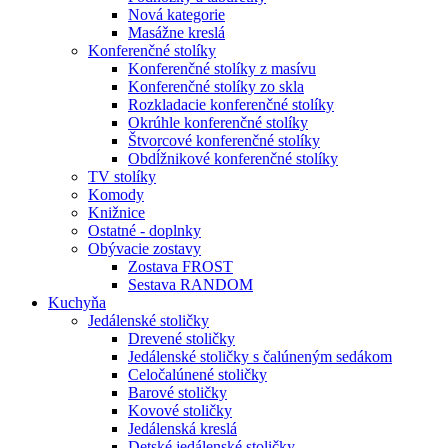
Nová kategorie
Masážne kreslá
Konferenčné stolíky
Konferenčné stolíky z masívu
Konferenčné stolíky zo skla
Rozkladacie konferenčné stolíky
Okrúhle konferenčné stolíky
Štvorcové konferenčné stolíky
Obdĺžnikové konferenčné stolíky
TV stolíky
Komody
Knižnice
Ostatné - doplnky
Obývacie zostavy
Zostava FROST
Sestava RANDOM
Kuchyňa
Jedálenské stoličky
Drevené stoličky
Jedálenské stoličky s čalúneným sedákom
Celočalúnené stoličky
Barové stoličky
Kovové stoličky
Jedálenská kreslá
Detské jedálenské stoličky