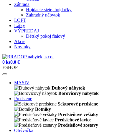
Záhrada
Hojdacie siete, hojdačky
Záhradný nábytok
LOFT
Látky
VÝPREDAJ
Dětský pokoj fialový
Akcie
Novinky
0 ks
0,0 €
ESHOP
MASIV
Dubový nábytok
Borovicový nábytok
Predsiene
Sektorové predsiene
Botníky
Predsieňové vešiaky
Predsieňové lavice
Predsieňové zostavy
Obývačka