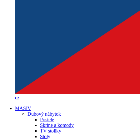
cz
MASIV
Dubový nábytok
Postele
Skrine a komody
TV stolíky
Stoly