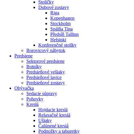
Stoličky
Dubové zostavy
Riga
Kopenhagen
Stockholm
Spálňa Tina
Předsíň Tallinn
Helsinki
Konferenčné stolíky
Borovicový nábytok
Predsiene
Sektorové predsiene
Botníky
Predsieňové vešiaky
Predsieňové lavice
Predsieňové zostavy
Obývačka
Sedacie súpravy
Pohovky
Kreslá
Hojdacie kreslá
Relaxačné kreslá
Ušiaky
Čalúnené kreslá
Podnožky a taburetky