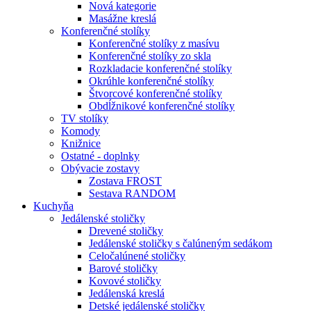
Nová kategorie
Masážne kreslá
Konferenčné stolíky
Konferenčné stolíky z masívu
Konferenčné stolíky zo skla
Rozkladacie konferenčné stolíky
Okrúhle konferenčné stolíky
Štvorcové konferenčné stolíky
Obdĺžnikové konferenčné stolíky
TV stolíky
Komody
Knižnice
Ostatné - doplnky
Obývacie zostavy
Zostava FROST
Sestava RANDOM
Kuchyňa
Jedálenské stoličky
Drevené stoličky
Jedálenské stoličky s čalúneným sedákom
Celočalúnené stoličky
Barové stoličky
Kovové stoličky
Jedálenská kreslá
Detské jedálenské stoličky