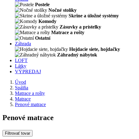
Postele
Nočné stolíky
Skrine a úložné systémy
Komody
Zásuvky a prístelky
Matrace a rošty
Ostatní
Záhrada
Hojdacie siete, hojdačky
Záhradný nábytok
LOFT
Látky
VÝPREDAJ
Úvod
Spálňa
Matrace a rošty
Matrace
Penové matrace
Penové matrace
Filtrovať tovar