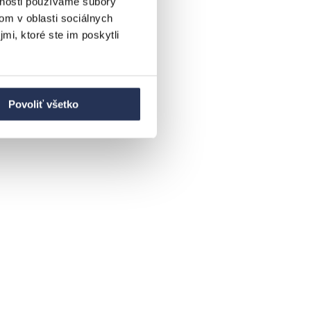
vnosti používame súbory
om v oblasti sociálnych
mi, ktoré ste im poskytli
Povoliť všetko