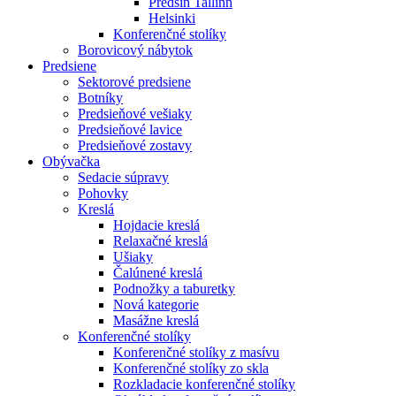
Předsíň Tallinn
Helsinki
Konferenčné stolíky
Borovicový nábytok
Predsiene
Sektorové predsiene
Botníky
Predsieňové vešiaky
Predsieňové lavice
Predsieňové zostavy
Obývačka
Sedacie súpravy
Pohovky
Kreslá
Hojdacie kreslá
Relaxačné kreslá
Ušiaky
Čalúnené kreslá
Podnožky a taburetky
Nová kategorie
Masážne kreslá
Konferenčné stolíky
Konferenčné stolíky z masívu
Konferenčné stolíky zo skla
Rozkladacie konferenčné stolíky