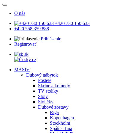
O nás
+420 730 150 633
+420 558 359 888
Prihlásenie
Registrovať
sk
cz
MASIV
Dubový nábytok
Postele
Skrine a komody
TV stolíky
Stoly
Stoličky
Dubové zostavy
Riga
Kopenhagen
Stockholm
Spálňa Tina