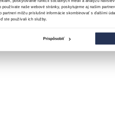
eklám, poskytovanie funkcií sociálnych médií a analýzu návšte
o používate naše webové stránky, poskytujeme aj našim partner
to partneri môžu príslušné informácie skombinovať s ďalšími údaj
ď ste používali ich služby.
Prispôsobiť