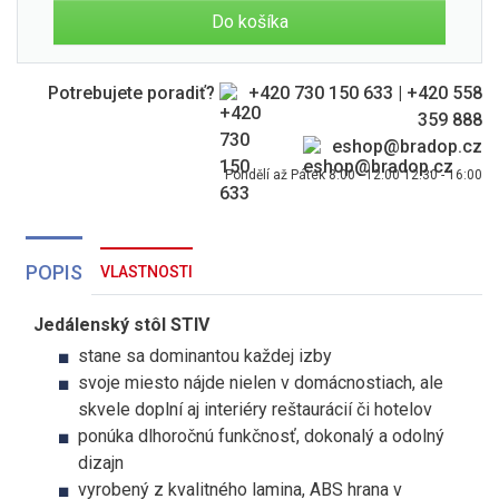
Do košíka
Potrebujete poradiť?
+420 730 150 633
|
+420 558
359 888
eshop@bradop.cz
Pondělí až Pátek 8:00 - 12:00 12:30 - 16:00
POPIS
VLASTNOSTI
Jedálenský stôl STIV
stane sa dominantou každej izby
svoje miesto nájde nielen v domácnostiach, ale
skvele doplní aj interiéry reštaurácií či hotelov
ponúka dlhoročnú funkčnosť, dokonalý a odolný
dizajn
vyrobený z kvalitného lamina, ABS hrana v