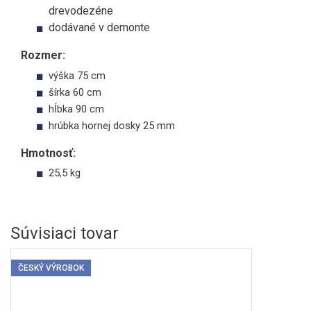
drevodezéne
dodávané v demonte
Rozmer:
výška 75 cm
šírka 60 cm
hĺbka 90 cm
hrúbka hornej dosky 25 mm
Hmotnosť:
25,5 kg
Súvisiaci tovar
ČESKÝ VÝROBOK