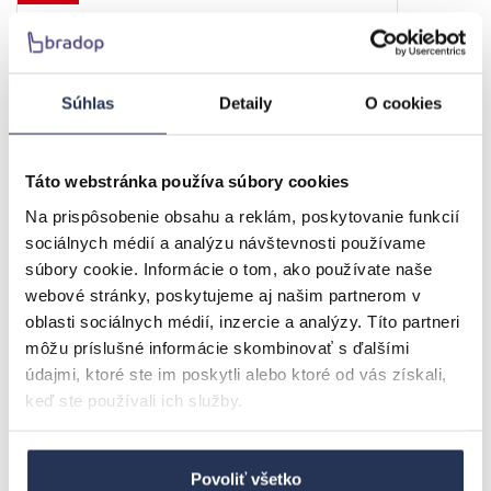
Súhlas
Detaily
O cookies
Táto webstránka používa súbory cookies
BRADOP Jedálenský stôl OLIN borovice
Na prispôsobenie obsahu a reklám, poskytovanie funkcií
sociálnych médií a analýzu návštevnosti používame
súbory cookie. Informácie o tom, ako používate naše
125,4 €
150,3 €
webové stránky, poskytujeme aj našim partnerom v
oblasti sociálnych médií, inzercie a analýzy. Títo partneri
skladom
Detail
doručíme do 7 dní
môžu príslušné informácie skombinovať s ďalšími
údajmi, ktoré ste im poskytli alebo ktoré od vás získali,
keď ste používali ich služby.
ČESKÝ VÝROBOK
Povoliť všetko