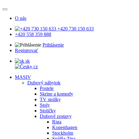
O nás
+420 730 150 633
+420 558 359 888
Prihlásenie
Registrovať
sk
cz
MASIV
Dubový nábytok
Postele
Skrine a komody
TV stolíky
Stoly
Stoličky
Dubové zostavy
Riga
Kopenhagen
Stockholm
Spálňa Tina