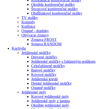
Rozkladacie konferenčné stolíky
Okrúhle konferenčné stolíky
Štvorcové konferenčné stolíky
Obdĺžnikové konferenčné stolíky
TV stolíky
Komody
Knižnice
Ostatné - doplnky
Obývacie zostavy
Zostava FROST
Sestava RANDOM
Kuchyňa
Jedálenské stoličky
Drevené stoličky
Jedálenské stoličky s čalúneným sedákom
Celočalúnené stoličky
Barové stoličky
Kovové stoličky
Jedálenská kreslá
Detské jedálenské stoličky
Ostatné stoličky
Jedálenské stoly
Kovové jedálenské stoly
Jedálenské stoly z lamina
Okrúhle jedálenské stoly