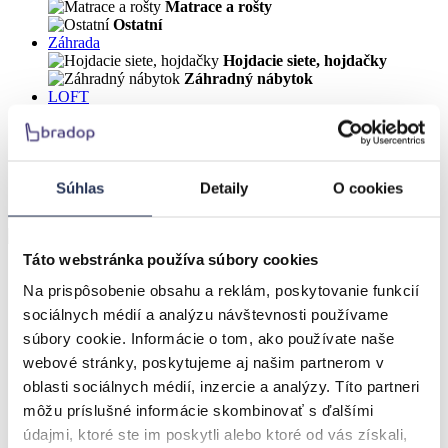
Matrace a rošty
Ostatní
Záhrada
Hojdacie siete, hojdačky
Záhradný nábytok
LOFT
Látky
VÝPREDAJ
Úvod
Obývačka
Súhlas
Detaily
O cookies
Český výrobok
Táto webstránka používa súbory cookies
Na prispôsobenie obsahu a reklám, poskytovanie funkcií
sociálnych médií a analýzu návštevnosti používame
súbory cookie. Informácie o tom, ako používate naše
webové stránky, poskytujeme aj našim partnerom v
oblasti sociálnych médií, inzercie a analýzy. Títo partneri
môžu príslušné informácie skombinovať s ďalšími
údajmi, ktoré ste im poskytli alebo ktoré od vás získali,