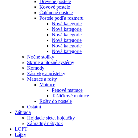
Drevené postele
Kovové postele
Čalúnené postele
Postele podľa rozmeru
Nová kategorie
Nová kategorie
Nová kategorie
Nová kategorie
Nová kategorie
Nová kategorie
Nočné stolíky
Skrine a úložné systémy
Komody
Zásuvky a prístelky
Matrace a rošty
Matrace
Penové matrace
Taštičkové matrace
Rošty do postele
Ostatní
Záhrada
Hojdacie siete, hojdačky
Záhradný nábytok
LOFT
Látky