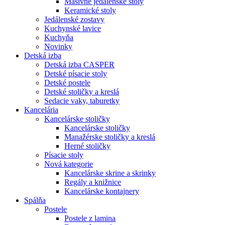
Masívne jedálenské stoly
Keramické stoly
Jedálenské zostavy
Kuchynské lavice
Kuchyňa
Novinky
Detská izba
Detská izba CASPER
Detské písacie stoly
Detské postele
Detské stoličky a kreslá
Sedacie vaky, taburetky
Kancelária
Kancelárske stoličky
Kancelárske stoličky
Manažérske stoličky a kreslá
Herné stoličky
Písacie stoly
Nová kategorie
Kancelárske skrine a skrinky
Regály a knižnice
Kancelárske kontajnery
Spálňa
Postele
Postele z lamina