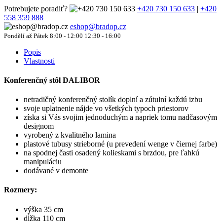
Potrebujete poradiť?
+420 730 150 633
|
+420
558 359 888
eshop@bradop.cz
Pondělí až Pátek 8:00 - 12:00 12:30 - 16:00
Popis
Vlastnosti
Konferenčný stôl DALIBOR
netradičný konferenčný stolík doplní a zútulní každú izbu
svoje uplatnenie nájde vo všetkých typoch priestorov
získa si Vás svojim jednoduchým a napriek tomu nadčasovým
designom
vyrobený z kvalitného lamina
plastové tubusy strieborné (u prevedení wenge v čiernej farbe)
na spodnej časti osadený kolieskami s brzdou, pre ľahkú
manipuláciu
dodávané v demonte
Rozmery:
výška 35 cm
dĺžka 110 cm