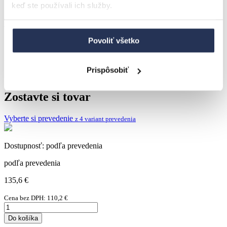
keď ste používali ich služby.
BRADOP Konferenčný stôl DALIBOR
110x60
Povoliť všetko
Zaujímavo riešený konferenčný stolík doplní a zútulní každú izbu
Prispôsobiť
Kod tovaru:
K123
Zostavte si tovar
Vyberte si prevedenie
z 4 variant prevedenia
Dostupnosť:
podľa prevedenia
podľa prevedenia
135,6
€
Cena bez DPH:
110,2
€
Do košíka