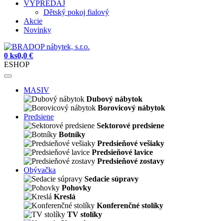
VÝPREDAJ
Dětský pokoj fialový
Akcie
Novinky
0 ks
0,0 €
ESHOP
MASIV
Dubový nábytok
Borovicový nábytok
Predsiene
Sektorové predsiene
Botníky
Predsieňové vešiaky
Predsieňové lavice
Predsieňové zostavy
Obývačka
Sedacie súpravy
Pohovky
Kreslá
Konferenčné stolíky
TV stolíky