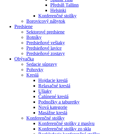
Předsíň Tallinn
Helsinki
Konferenčné stolíky
Borovicový nábytok
Predsiene
Sektorové predsiene
Botníky
Predsieňové vešiaky
Predsieňové lavice
Predsieňové zostavy
Obývačka
Sedacie súpravy
Pohovky
Kreslá
Hojdacie kreslá
Relaxačné kreslá
Ušiaky
Čalúnené kreslá
Podnožky a taburetky
Nová kategorie
Masážne kreslá
Konferenčné stolíky
Konferenčné stolíky z masívu
Konferenčné stolíky zo skla