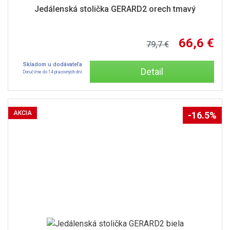
Jedálenská stolička GERARD2 orech tmavý
66,6 €
79,7 €
Skladom u dodávateľa
Detail
Doručíme do 14 pracovných dní
AKCIA
-16.5%