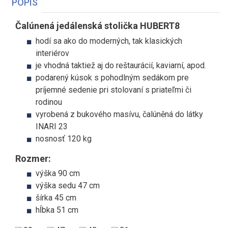
POPIS
Čalúnená jedálenská stolička HUBERT8
hodí sa ako do moderných, tak klasických
interiérov
je vhodná taktiež aj do reštaurácií, kaviarní, apod.
podarený kúsok s pohodlným sedákom pre
príjemné sedenie pri stolovaní s priateľmi či
rodinou
vyrobená z bukového masívu, čalúněná do látky
INARI 23
nosnosť 120 kg
Rozmer:
výška 90 cm
výška sedu 47 cm
šírka 45 cm
hĺbka 51 cm