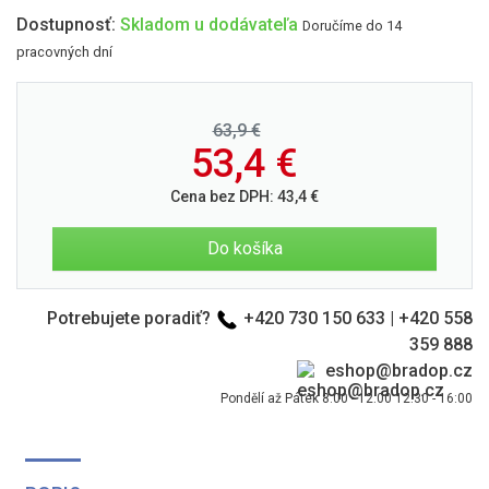
Dostupnosť:
Skladom u dodávateľa
Doručíme do 14
pracovných dní
63,9 €
53,4
€
Cena bez DPH:
43,4
€
Do košíka
Potrebujete poradiť?
+420 730 150 633
|
+420 558
359 888
eshop@bradop.cz
Pondělí až Pátek 8:00 - 12:00 12:30 - 16:00