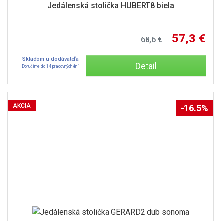
Jedálenská stolička HUBERT8 biela
57,3 €
68,6 €
Skladom u dodávateľa
Detail
Doručíme do 14 pracovných dní
AKCIA
-16.5%