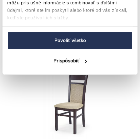
môžu príslušné informácie skombinovať s ďalšími
Jedálenská stolička GERARD2 dub medový
údajmi, ktoré ste im poskytli alebo ktoré od vás získali,
keď ste používali ich služby.
66,6 €
79,7 €
Skladom u dodávateľa
Povoliť všetko
Detail
Doručíme do 14 pracovných dní
Prispôsobiť
AKCIA
-16.5%