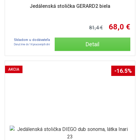
Jedálenská stolička GERARD2 biela
68,0 €
81,4 €
Skladom u dodávateľa
Detail
Doručíme do 14 pracovných dní
AKCIA
-16.5%