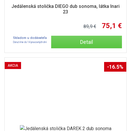
Jedálenská stolička DIEGO dub sonoma, látka Inari
23
75,1 €
89,9 €
Skladom u dodávateľa
Detail
Doručíme do 14 pracovných dní
AKCIA
-16.5%