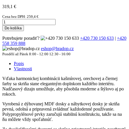
319,1
€
Cena bez DPH:
259,4
€
Do košíka
Potrebujete poradiť?
+420 730 150 633
|
+420
558 359 888
eshop@bradop.cz
Pondělí až Pátek 8:00 - 12:00 12:30 - 16:00
Popis
Vlastnosti
Vďaka harmonickej kombinácii kašmírovej, orechovej a čiernej
farby sa skriňa stane elegantným doplnkom každého interiéru.
Nadčasový dizajn umožňuje, aby pôsobila moderne a štýlovo aj po
rokoch.
Vyrobená z dýhovanej MDF dosky a nábytkovej dosky je skriňa
pevná, odolná a pripravená zvládnuť každodenné používanie.
Polypropylénové prvky zaručujú stabilnú konštrukciu, takže sa na
ňu môžete vždy spoľahnúť.