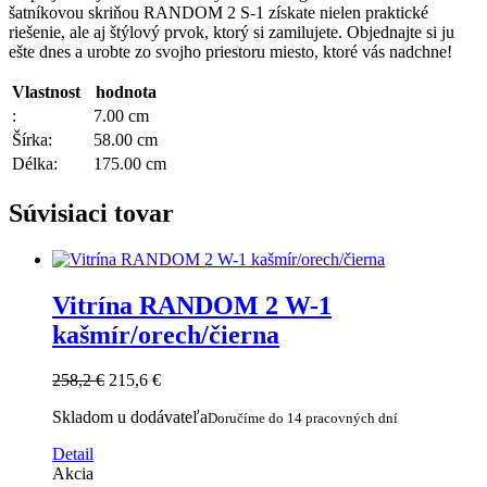
šatníkovou skriňou RANDOM 2 S-1 získate nielen praktické
riešenie, ale aj štýlový prvok, ktorý si zamilujete. Objednajte si ju
ešte dnes a urobte zo svojho priestoru miesto, ktoré vás nadchne!
Vlastnost
hodnota
:
7.00 cm
Šírka:
58.00 cm
Délka:
175.00 cm
Súvisiaci tovar
Vitrína RANDOM 2 W-1
kašmír/orech/čierna
258,2 €
215,6 €
Skladom u dodávateľa
Doručíme do 14 pracovných dní
Detail
Akcia