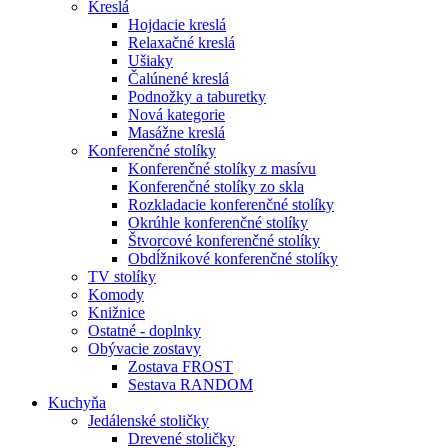
Kreslá
Hojdacie kreslá
Relaxačné kreslá
Ušiaky
Čalúnené kreslá
Podnožky a taburetky
Nová kategorie
Masážne kreslá
Konferenčné stolíky
Konferenčné stolíky z masívu
Konferenčné stolíky zo skla
Rozkladacie konferenčné stolíky
Okrúhle konferenčné stolíky
Štvorcové konferenčné stolíky
Obdĺžnikové konferenčné stolíky
TV stolíky
Komody
Knižnice
Ostatné - doplnky
Obývacie zostavy
Zostava FROST
Sestava RANDOM
Kuchyňa
Jedálenské stoličky
Drevené stoličky