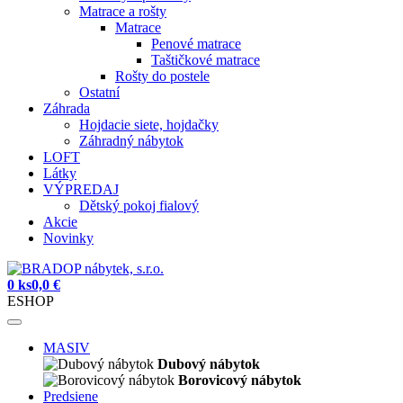
Matrace a rošty
Matrace
Penové matrace
Taštičkové matrace
Rošty do postele
Ostatní
Záhrada
Hojdacie siete, hojdačky
Záhradný nábytok
LOFT
Látky
VÝPREDAJ
Dětský pokoj fialový
Akcie
Novinky
0 ks
0,0 €
ESHOP
MASIV
Dubový nábytok
Borovicový nábytok
Predsiene