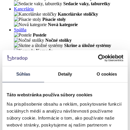
Sedacie vaky, taburetky
Kancelária
Kancelárske stoličky
Písacie stoly
Nová kategorie
Spálňa
Postele
Nočné stolíky
Skrine a úložné systémy
Komody
Zásuvky a prístelky
Matrace a rošty
Ostatní
Záhrada
Súhlas
Detaily
O cookies
Hojdacie siete, hojdačky
Záhradný nábytok
LOFT
Látky
Táto webstránka používa súbory cookies
VÝPREDAJ
Na prispôsobenie obsahu a reklám, poskytovanie funkcií
Úvod
sociálnych médií a analýzu návštevnosti používame
Obývačka
súbory cookie. Informácie o tom, ako používate naše
Obývacie zostavy
Sestava RANDOM
webové stránky, poskytujeme aj našim partnerom v