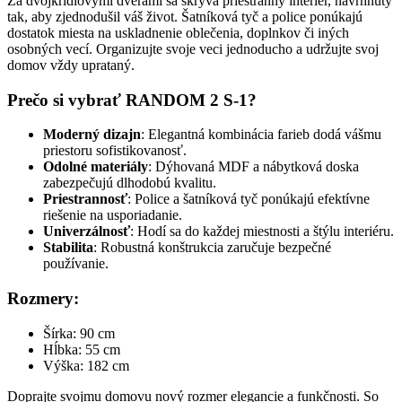
Za dvojkrídlovými dverami sa skrýva priestranný interiér, navrhnutý
tak, aby zjednodušil váš život. Šatníková tyč a police ponúkajú
dostatok miesta na uskladnenie oblečenia, doplnkov či iných
osobných vecí. Organizujte svoje veci jednoducho a udržujte svoj
domov vždy uprataný.
Prečo si vybrať RANDOM 2 S-1?
Moderný dizajn
: Elegantná kombinácia farieb dodá vášmu
priestoru sofistikovanosť.
Odolné materiály
: Dýhovaná MDF a nábytková doska
zabezpečujú dlhodobú kvalitu.
Priestrannosť
: Police a šatníková tyč ponúkajú efektívne
riešenie na usporiadanie.
Univerzálnosť
: Hodí sa do každej miestnosti a štýlu interiéru.
Stabilita
: Robustná konštrukcia zaručuje bezpečné
používanie.
Rozmery:
Šírka: 90 cm
Hĺbka: 55 cm
Výška: 182 cm
Doprajte svojmu domovu nový rozmer elegancie a funkčnosti. So