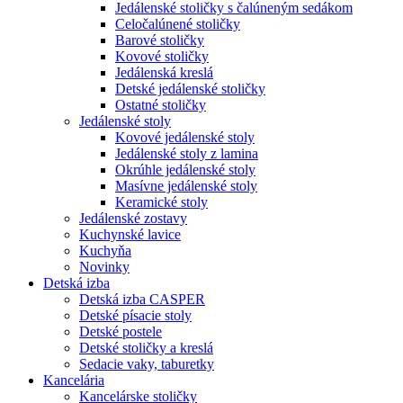
Jedálenské stoličky s čalúneným sedákom
Celočalúnené stoličky
Barové stoličky
Kovové stoličky
Jedálenská kreslá
Detské jedálenské stoličky
Ostatné stoličky
Jedálenské stoly
Kovové jedálenské stoly
Jedálenské stoly z lamina
Okrúhle jedálenské stoly
Masívne jedálenské stoly
Keramické stoly
Jedálenské zostavy
Kuchynské lavice
Kuchyňa
Novinky
Detská izba
Detská izba CASPER
Detské písacie stoly
Detské postele
Detské stoličky a kreslá
Sedacie vaky, taburetky
Kancelária
Kancelárske stoličky