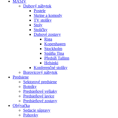
MASIV
Dubový nábytok
Postele
Skrine a komody
TV stolíky
Stoly
Stoličky
Dubové zostavy
Riga
Kopenhagen
Stockholm
Spálňa Tina
Předsíň Tallinn
Helsinki
Konferenčné stolíky
Borovicový nábytok
Predsiene
Sektorové predsiene
Botníky
Predsieňové vešiaky
Predsieňové lavice
Predsieňové zostavy
Obývačka
Sedacie súpravy
Pohovky