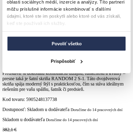
oblasti sociálnych médií, inzercie a analýzy. Títo partneri
Akcia
-16.5%
môžu príslušné informácie skombinovať s ďalšími
údajmi, ktoré ste im poskytli alebo ktoré od vás získali,
keď ste používali ich služby.
Povoliť všetko
Šatníková skriňa RANDOM 2 S-1
kašmír/orech/čierna
Prispôsobiť
Predstavte si dokonalú kombináciu dizajnu, funkčnosti a kvality –
presne taká je šatní skriňa RANDOM 2 S-1. Táto dvojdverová
skriňa spája moderný štýl s praktickosťou, čím sa stáva ideálnym
riešením pre vašu spálňu, šatník či predsieň.
Kod tovaru:
5905248137738
Dostupnosť:
Skladom u dodávateľa
Doručíme do 14 pracovných dní
Skladom u dodávateľa
Doručíme do 14 pracovných dní
382,1 €