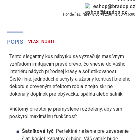
eshop@bradop.cz
Pondělí až Pátek 8:00 - 12:00 12:30 - 16:00
POPIS
VLASTNOSTI
Tento elegantný kus nábytku sa vyznačuje masívnym
vzhľadom imitujúcim pravé drevo, čo vnesie do vášho
interiéru nádych prírodnej krásy a sofistikovanosti.
Čisté línie, jednoduché úchyty a úžasný kontrast bieleho
dekoru s dreveným efektom robia z tejto skrine
dokonalý doplnok pre obývačku, spálňu alebo šatník.
Vnútorný priestor je premyslene rozdelený, aby vám
poskytol maximálnu funkčnosť:
Šatníková tyč
: Perfektné riešenie pre zavesenie
šiat, košieľ, kabátov či búnd. Váš šatník bude