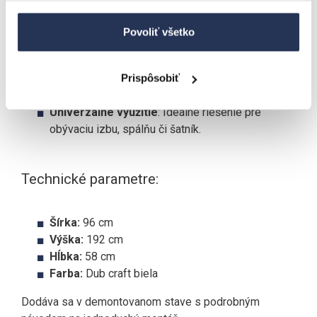
prvkami.
Praktické členenie
: Šatníková tyč a priestranná
Povoliť všetko
zásuvka pokryjú všetky vaše potreby na úložný
priestor.
Odolná konštrukcia
: Laminovaná doska a ABS
Prispôsobiť
hrany zabezpečujú dlhú životnosť.
Univerzálne využitie
: Ideálne riešenie pre
obývaciu izbu, spálňu či šatník.
Technické parametre:
Šírka:
96 cm
Výška:
192 cm
Hĺbka:
58 cm
Farba:
Dub craft biela
Dodáva sa v demontovanom stave s podrobným