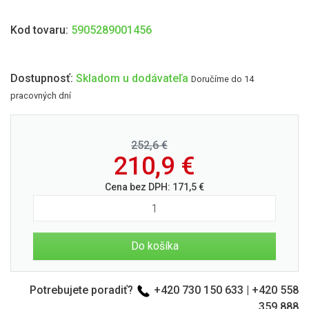
Kod tovaru:
5905289001456
Dostupnosť:
Skladom u dodávateľa
Doručíme do 14
pracovných dní
252,6 €
210,9
€
Cena bez DPH:
171,5
€
Do košíka
Potrebujete poradiť?
+420 730 150 633
|
+420 558
359 888