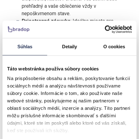
prehľadný a vaše oblečenie vždy v
nepoškvrnenom stave.
Priestranná zásuvka
: Ideálne miesto pre
spodné prádlo, šály, klobúky alebo iné drobnosti,
ktoré chcete mať po ruke, no zároveň uložené
mimo dohľadu.
Súhlas
Detaily
O cookies
Skriňa INDIANAPOLIS nie je len krásna, ale aj odolná.
Vyrobená z kvalitného lamina so zosilnenými ABS
Táto webstránka používa súbory cookies
hranami, ktoré chránia nábytok pred opotrebením a
zvyšujú jeho životnosť. Čela dvierok a zásuvky sú
Na prispôsobenie obsahu a reklám, poskytovanie funkcií
navrhnuté tak, aby kombinovali štýl a praktickosť, zatiaľ
sociálnych médií a analýzu návštevnosti používame
čo robustná konštrukcia zaručuje stabilitu a pevnosť.
súbory cookie. Informácie o tom, ako používate naše
webové stránky, poskytujeme aj našim partnerom v
oblasti sociálnych médií, inzercie a analýzy. Títo partneri
môžu príslušné informácie skombinovať s ďalšími
Prečo si vybrať skriňu INDIANAPOLIS I1:
údajmi, ktoré ste im poskytli alebo ktoré od vás získali,
keď ste používali ich služby.
Estetický dizajn
: Moderný vzhľad s prírodnými