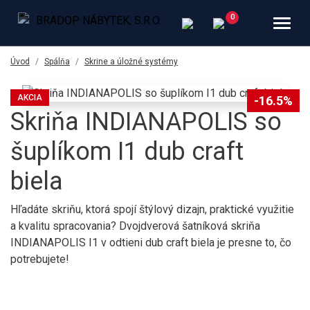
Úvod
Spálňa
Skrine a úložné systémy
AKCIA
-16.5%
Skriňa INDIANAPOLIS so
šuplíkom I1 dub craft
biela
Hľadáte skriňu, ktorá spojí štýlový dizajn, praktické využitie
a kvalitu spracovania? Dvojdverová šatníková skriňa
INDIANAPOLIS I1 v odtieni dub craft biela je presne to, čo
potrebujete!