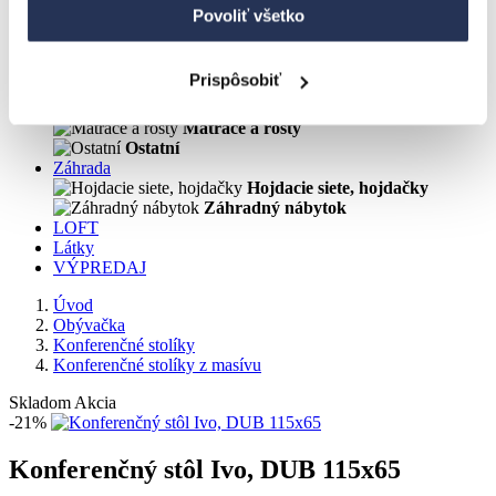
Nočné stolíky
Povoliť všetko
Skrine a úložné systémy
Prispôsobiť
Komody
Zásuvky a prístelky
Matrace a rošty
Ostatní
Záhrada
Hojdacie siete, hojdačky
Záhradný nábytok
LOFT
Látky
VÝPREDAJ
Úvod
Obývačka
Konferenčné stolíky
Konferenčné stolíky z masívu
Skladom
Akcia
-21%
Konferenčný stôl Ivo, DUB 115x65