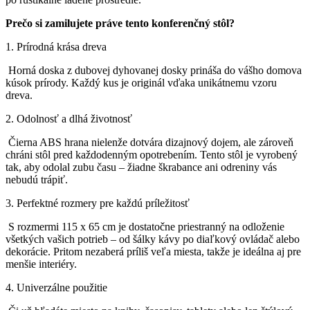
Prečo si zamilujete práve tento konferenčný stôl?
1. Prírodná krása dreva
Horná doska z dubovej dyhovanej dosky prináša do vášho domova
kúsok prírody. Každý kus je originál vďaka unikátnemu vzoru
dreva.
2. Odolnosť a dlhá životnosť
Čierna ABS hrana nielenže dotvára dizajnový dojem, ale zároveň
chráni stôl pred každodenným opotrebením. Tento stôl je vyrobený
tak, aby odolal zubu času – žiadne škrabance ani odreniny vás
nebudú trápiť.
3. Perfektné rozmery pre každú príležitosť
S rozmermi 115 x 65 cm je dostatočne priestranný na odloženie
všetkých vašich potrieb – od šálky kávy po diaľkový ovládač alebo
dekorácie. Pritom nezaberá príliš veľa miesta, takže je ideálna aj pre
menšie interiéry.
4. Univerzálne použitie