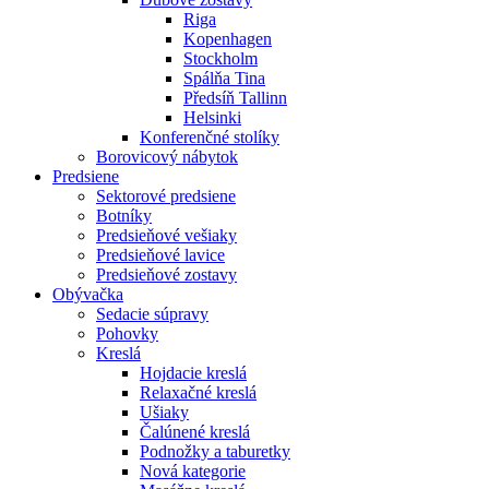
Riga
Kopenhagen
Stockholm
Spálňa Tina
Předsíň Tallinn
Helsinki
Konferenčné stolíky
Borovicový nábytok
Predsiene
Sektorové predsiene
Botníky
Predsieňové vešiaky
Predsieňové lavice
Predsieňové zostavy
Obývačka
Sedacie súpravy
Pohovky
Kreslá
Hojdacie kreslá
Relaxačné kreslá
Ušiaky
Čalúnené kreslá
Podnožky a taburetky
Nová kategorie