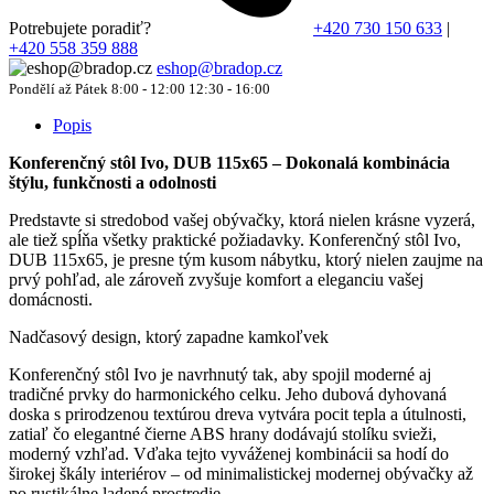
Potrebujete poradiť?
+420 730 150 633
|
+420 558 359 888
eshop@bradop.cz
Pondělí až Pátek 8:00 - 12:00 12:30 - 16:00
Popis
Konferenčný stôl Ivo, DUB 115x65 – Dokonalá kombinácia
štýlu, funkčnosti a odolnosti
Predstavte si stredobod vašej obývačky, ktorá nielen krásne vyzerá,
ale tiež spĺňa všetky praktické požiadavky. Konferenčný stôl Ivo,
DUB 115x65, je presne tým kusom nábytku, ktorý nielen zaujme na
prvý pohľad, ale zároveň zvyšuje komfort a eleganciu vašej
domácnosti.
Nadčasový design, ktorý zapadne kamkoľvek
Konferenčný stôl Ivo je navrhnutý tak, aby spojil moderné aj
tradičné prvky do harmonického celku. Jeho dubová dyhovaná
doska s prirodzenou textúrou dreva vytvára pocit tepla a útulnosti,
zatiaľ čo elegantné čierne ABS hrany dodávajú stolíku svieži,
moderný vzhľad. Vďaka tejto vyváženej kombinácii sa hodí do
širokej škály interiérov – od minimalistickej modernej obývačky až
po rustikálne ladené prostredie.