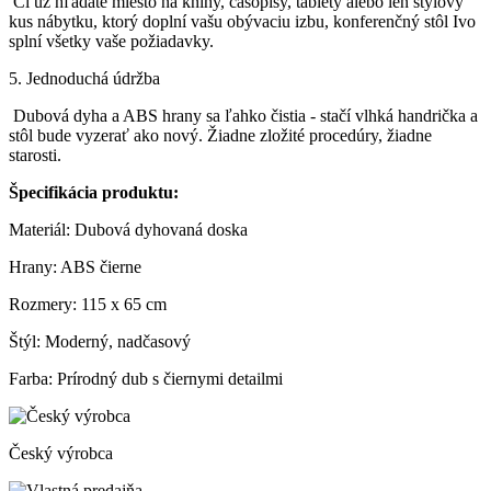
Či už hľadáte miesto na knihy, časopisy, tablety alebo len štýlový
kus nábytku, ktorý doplní vašu obývaciu izbu, konferenčný stôl Ivo
splní všetky vaše požiadavky.
5. Jednoduchá údržba
Dubová dyha a ABS hrany sa ľahko čistia - stačí vlhká handrička a
stôl bude vyzerať ako nový. Žiadne zložité procedúry, žiadne
starosti.
Špecifikácia produktu:
Materiál: Dubová dyhovaná doska
Hrany: ABS čierne
Rozmery: 115 x 65 cm
Štýl: Moderný, nadčasový
Farba: Prírodný dub s čiernymi detailmi
Český výrobca