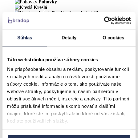
Pohovky
Kreslá
Konferenčné stolíky
TV stolíky
Komody
Knižnice
Obývacie zostavy
Súhlas
Detaily
O cookies
Kuchyňa
Jedálenské stoličky
Jedálenské stoly
Jedálenské zostavy
Táto webstránka používa súbory cookies
Kuchynské lavice
Kuchyňa
Na prispôsobenie obsahu a reklám, poskytovanie funkcií
Detská izba
sociálnych médií a analýzu návštevnosti používame
Detská izba CASPER
súbory cookie. Informácie o tom, ako používate naše
Detské písacie stoly
Detské postele
webové stránky, poskytujeme aj našim partnerom v
Detské stoličky a kreslá
oblasti sociálnych médií, inzercie a analýzy. Títo partneri
Sedacie vaky, taburetky
môžu príslušné informácie skombinovať s ďalšími
Kancelária
Kancelárske stoličky
údajmi, ktoré ste im poskytli alebo ktoré od vás získali,
Písacie stoly
keď ste používali ich služby.
Nová kategorie
Spálňa
Postele