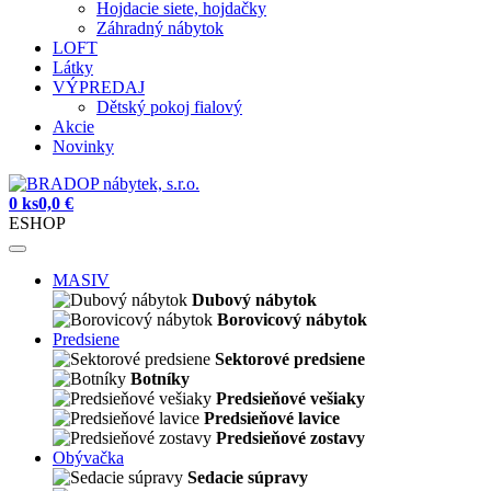
Hojdacie siete, hojdačky
Záhradný nábytok
LOFT
Látky
VÝPREDAJ
Dětský pokoj fialový
Akcie
Novinky
0 ks
0,0 €
ESHOP
MASIV
Dubový nábytok
Borovicový nábytok
Predsiene
Sektorové predsiene
Botníky
Predsieňové vešiaky
Predsieňové lavice
Predsieňové zostavy
Obývačka
Sedacie súpravy