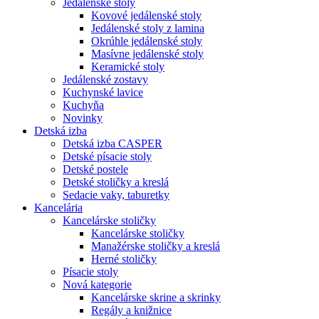
Jedálenské stoly
Kovové jedálenské stoly
Jedálenské stoly z lamina
Okrúhle jedálenské stoly
Masívne jedálenské stoly
Keramické stoly
Jedálenské zostavy
Kuchynské lavice
Kuchyňa
Novinky
Detská izba
Detská izba CASPER
Detské písacie stoly
Detské postele
Detské stoličky a kreslá
Sedacie vaky, taburetky
Kancelária
Kancelárske stoličky
Kancelárske stoličky
Manažérske stoličky a kreslá
Herné stoličky
Písacie stoly
Nová kategorie
Kancelárske skrine a skrinky
Regály a knižnice