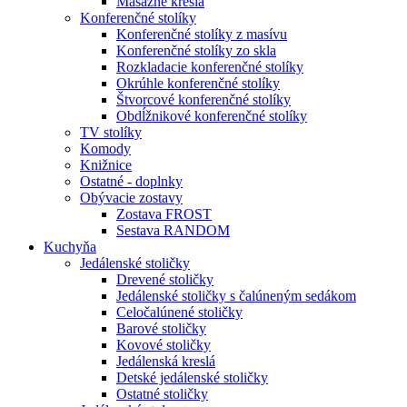
Masážne kreslá
Konferenčné stolíky
Konferenčné stolíky z masívu
Konferenčné stolíky zo skla
Rozkladacie konferenčné stolíky
Okrúhle konferenčné stolíky
Štvorcové konferenčné stolíky
Obdĺžnikové konferenčné stolíky
TV stolíky
Komody
Knižnice
Ostatné - doplnky
Obývacie zostavy
Zostava FROST
Sestava RANDOM
Kuchyňa
Jedálenské stoličky
Drevené stoličky
Jedálenské stoličky s čalúneným sedákom
Celočalúnené stoličky
Barové stoličky
Kovové stoličky
Jedálenská kreslá
Detské jedálenské stoličky
Ostatné stoličky