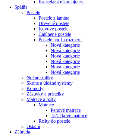
Kancelárske kontajnery
Spálňa
Postele
Postele z lamina
Drevené postele
Kovové postele
Čalúnené postele
Postele podľa rozmeru
Nová kategorie
Nová kategorie
Nová kategorie
Nová kategorie
Nová kategorie
Nová kategorie
Nočné stolíky
Skrine a úložné systémy
Komody
Zásuvky a prístelky
Matrace a rošty
Matrace
Penové matrace
Taštičkové matrace
Rošty do postele
Ostatní
Záhrada