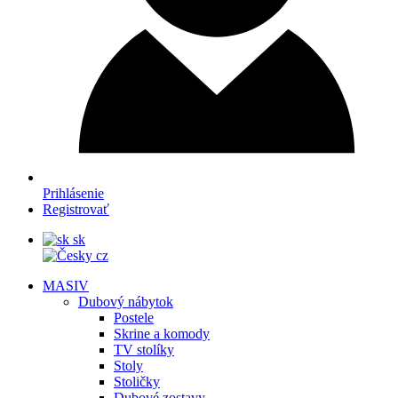
Prihlásenie
Registrovať
sk
cz
MASIV
Dubový nábytok
Postele
Skrine a komody
TV stolíky
Stoly
Stoličky
Dubové zostavy