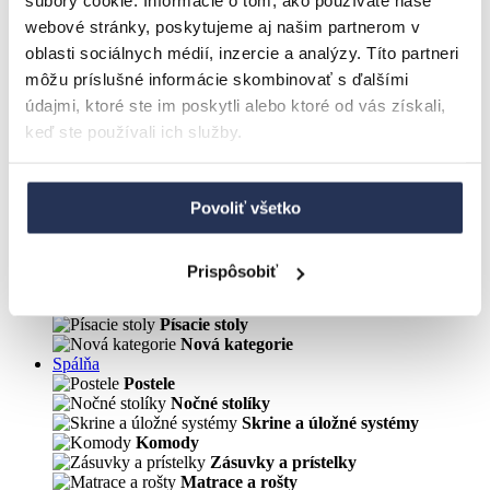
súbory cookie. Informácie o tom, ako používate naše
Knižnice
webové stránky, poskytujeme aj našim partnerom v
Obývacie zostavy
Kuchyňa
oblasti sociálnych médií, inzercie a analýzy. Títo partneri
Jedálenské stoličky
môžu príslušné informácie skombinovať s ďalšími
Jedálenské stoly
údajmi, ktoré ste im poskytli alebo ktoré od vás získali,
Jedálenské zostavy
Kuchynské lavice
keď ste používali ich služby.
Kuchyňa
Detská izba
Detská izba CASPER
Detské písacie stoly
Povoliť všetko
Detské postele
Detské stoličky a kreslá
Sedacie vaky, taburetky
Prispôsobiť
Kancelária
Kancelárske stoličky
Písacie stoly
Nová kategorie
Spálňa
Postele
Nočné stolíky
Skrine a úložné systémy
Komody
Zásuvky a prístelky
Matrace a rošty