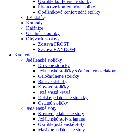
Okrúhle konferenčné stolíky
Štvorcové konferenčné stolíky
Obdĺžnikové konferenčné stolíky
TV stolíky
Komody
Knižnice
Ostatné - doplnky
Obývacie zostavy
Zostava FROST
Sestava RANDOM
Kuchyňa
Jedálenské stoličky
Drevené stoličky
Jedálenské stoličky s čalúneným sedákom
Celočalúnené stoličky
Barové stoličky
Kovové stoličky
Jedálenská kreslá
Detské jedálenské stoličky
Ostatné stoličky
Jedálenské stoly
Kovové jedálenské stoly
Jedálenské stoly z lamina
Okrúhle jedálenské stoly
Masívne jedálenské stoly