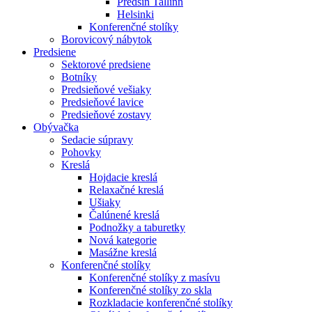
Předsíň Tallinn
Helsinki
Konferenčné stolíky
Borovicový nábytok
Predsiene
Sektorové predsiene
Botníky
Predsieňové vešiaky
Predsieňové lavice
Predsieňové zostavy
Obývačka
Sedacie súpravy
Pohovky
Kreslá
Hojdacie kreslá
Relaxačné kreslá
Ušiaky
Čalúnené kreslá
Podnožky a taburetky
Nová kategorie
Masážne kreslá
Konferenčné stolíky
Konferenčné stolíky z masívu
Konferenčné stolíky zo skla
Rozkladacie konferenčné stolíky