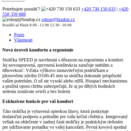
Potrebujete poradiť?
+420 730 150 633
|
+420
558 359 888
eshop@bradop.cz
Pondělí až Pátek 8:00 - 12:00 12:30 - 16:00
Popis
Vlastnosti
Nová úroveň komfortu a ergonómie
Stolička SPEED je navrhnutá s dôrazom na ergonómiu a komfort.
Jej novoupravená, zpevnená konštrukcia zaručuje stabilitu a
dlhovekosť. Vďaka výškovo nastaviteľným podrúčkam a
plynovému zdvihu D100-45 mm sa stolička dokonale prispôsobí
vašim potrebám, či už ste vysokí alebo nižší. Houpací mechanizmus
a pružná opora chrbta zabezpečujú, že aj po dlhých hodinách
sedenia zostávate svieži a bez bolesti.
Exkluzívne funkcie pre váš komfort
Táto stolička je vybavená opierkou hlavy, ktorá poskytuje
dodatočnú podporu a pohodlie pre vašu krčnú chrbticu. Integrovaný
vešiak na oblečenie v zadnej časti stoličky je praktickým riešením
pre udržiavanie poriadku vo vašej kancelárii. Pevná kovová spodná