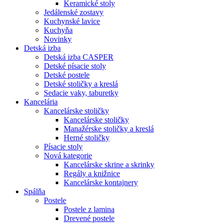
Keramické stoly
Jedálenské zostavy
Kuchynské lavice
Kuchyňa
Novinky
Detská izba
Detská izba CASPER
Detské písacie stoly
Detské postele
Detské stoličky a kreslá
Sedacie vaky, taburetky
Kancelária
Kancelárske stoličky
Kancelárske stoličky
Manažérske stoličky a kreslá
Herné stoličky
Písacie stoly
Nová kategorie
Kancelárske skrine a skrinky
Regály a knižnice
Kancelárske kontajnery
Spálňa
Postele
Postele z lamina
Drevené postele