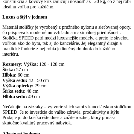
konštrukcia a kovový kríž zaručujú nosnosť až 120 kg, čo z nej robí
ideálnu voľbu pre každého.
Luxus a štýl v jednom
Materiál stoličky je vyrobený z pružného nylonu a sieťovanej opory,
čo prispieva k modernému vzhľadu a maximálnej priedušnosti.
Stolička SPEED patrí medzi luxusnejšie modely, a preto je skvelou
voľbou ako do bytu, tak aj do kancelárie. Jej elegantný dizajn a
praktické funkcie z nej robia jedinečný doplnok do každého
interiéru.
Rozmery:
Výška:
120 - 128 cm
Šírka:
57 cm
Hĺbka:
60 cm
Výška sedu:
42 - 50 cm
Výška opierky:
79 cm
Šírka sedu:
48 cm
Hĺbka sedu:
49 cm
Nečakajte na zázraky – vytvorte si ich sami s kancelárskou stoličkou
SPEED. Je to investícia do vášho zdravia, produktivity a štýlu.
Pridajte ju do košíka ešte dnes a zažite rozdiel, ktorý prináša
skutočne kvalitný pracovný nábytok.
Vlastnost
hodnota