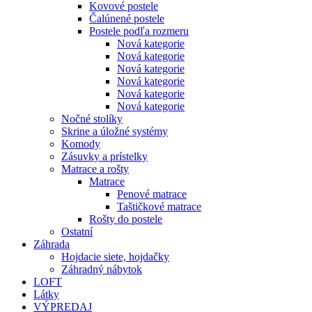
Kovové postele
Čalúnené postele
Postele podľa rozmeru
Nová kategorie
Nová kategorie
Nová kategorie
Nová kategorie
Nová kategorie
Nová kategorie
Nočné stolíky
Skrine a úložné systémy
Komody
Zásuvky a prístelky
Matrace a rošty
Matrace
Penové matrace
Taštičkové matrace
Rošty do postele
Ostatní
Záhrada
Hojdacie siete, hojdačky
Záhradný nábytok
LOFT
Látky
VÝPREDAJ