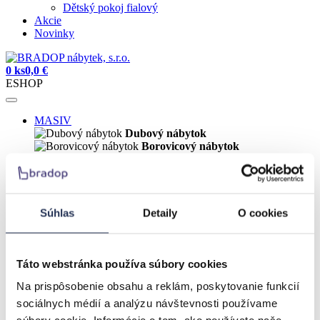
Dětský pokoj fialový
Akcie
Novinky
0 ks
0,0 €
ESHOP
MASIV
Dubový nábytok
Borovicový nábytok
Predsiene
Sektorové predsiene
Botníky
Predsieňové vešiaky
Predsieňové lavice
Súhlas
Detaily
O cookies
Predsieňové zostavy
Obývačka
Sedacie súpravy
Pohovky
Táto webstránka používa súbory cookies
Kreslá
Na prispôsobenie obsahu a reklám, poskytovanie funkcií
Konferenčné stolíky
TV stolíky
sociálnych médií a analýzu návštevnosti používame
Komody