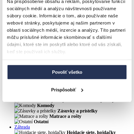
Na prispôsobenie obsahu a reklám, poskytovanie funkcií
Jedálenské stoličky
sociálnych médií a analýzu návštevnosti používame
Jedálenské stoly
Jedálenské zostavy
súbory cookie. Informácie o tom, ako používate naše
Kuchynské lavice
webové stránky, poskytujeme aj našim partnerom v
Kuchyňa
oblasti sociálnych médií, inzercie a analýzy. Títo partneri
Detská izba
Detská izba CASPER
môžu príslušné informácie skombinovať s ďalšími
Detské písacie stoly
údajmi, ktoré ste im poskytli alebo ktoré od vás získali,
Detské postele
keď ste používali ich služby.
Detské stoličky a kreslá
Sedacie vaky, taburetky
Kancelária
Kancelárske stoličky
Povoliť všetko
Písacie stoly
Nová kategorie
Spálňa
Postele
Prispôsobiť
Nočné stolíky
Skrine a úložné systémy
Komody
Zásuvky a prístelky
Matrace a rošty
Ostatní
Záhrada
Hojdacie siete, hojdačky