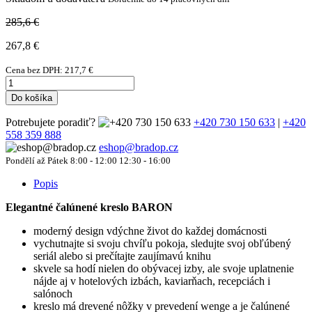
285,6 €
267,8
€
Cena bez DPH:
217,7
€
Do košíka
Potrebujete poradiť?
+420 730 150 633
|
+420
558 359 888
eshop@bradop.cz
Pondělí až Pátek 8:00 - 12:00 12:30 - 16:00
Popis
Elegantné čalúnené kreslo BARON
moderný design vdýchne život do každej domácnosti
vychutnajte si svoju chvíľu pokoja, sledujte svoj obľúbený
seriál alebo si prečítajte zaujímavú knihu
skvele sa hodí nielen do obývacej izby, ale svoje uplatnenie
nájde aj v hotelových izbách, kaviarňach, recepciách i
salónoch
kreslo má drevené nôžky v prevedení wenge a je čalúnené