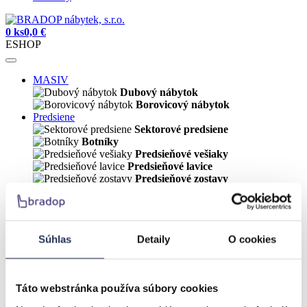
0 ks
0,0 €
ESHOP
MASIV
Dubový nábytok
Borovicový nábytok
Predsiene
Sektorové predsiene
Botníky
Predsieňové vešiaky
Predsieňové lavice
Predsieňové zostavy
Obývačka
Sedacie súpravy
Pohovky
Kreslá
Súhlas
Detaily
O cookies
Konferenčné stolíky
TV stolíky
Komody
Knižnice
Táto webstránka používa súbory cookies
Obývacie zostavy
Kuchyňa