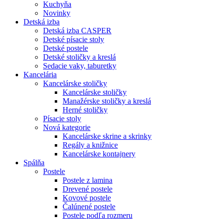
Kuchyňa
Novinky
Detská izba
Detská izba CASPER
Detské písacie stoly
Detské postele
Detské stoličky a kreslá
Sedacie vaky, taburetky
Kancelária
Kancelárske stoličky
Kancelárske stoličky
Manažérske stoličky a kreslá
Herné stoličky
Písacie stoly
Nová kategorie
Kancelárske skrine a skrinky
Regály a knižnice
Kancelárske kontajnery
Spálňa
Postele
Postele z lamina
Drevené postele
Kovové postele
Čalúnené postele
Postele podľa rozmeru