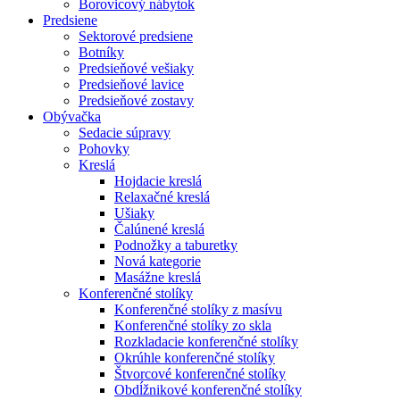
Borovicový nábytok
Predsiene
Sektorové predsiene
Botníky
Predsieňové vešiaky
Predsieňové lavice
Predsieňové zostavy
Obývačka
Sedacie súpravy
Pohovky
Kreslá
Hojdacie kreslá
Relaxačné kreslá
Ušiaky
Čalúnené kreslá
Podnožky a taburetky
Nová kategorie
Masážne kreslá
Konferenčné stolíky
Konferenčné stolíky z masívu
Konferenčné stolíky zo skla
Rozkladacie konferenčné stolíky
Okrúhle konferenčné stolíky
Štvorcové konferenčné stolíky
Obdĺžnikové konferenčné stolíky