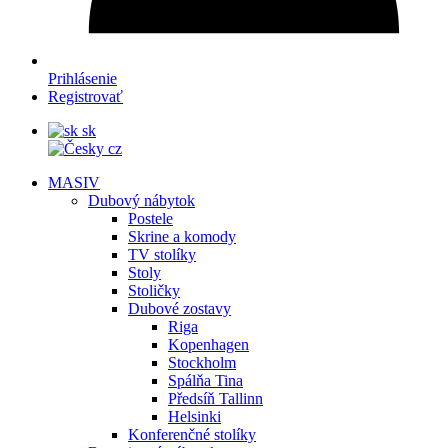
Prihlásenie
Registrovať
sk
cz
MASIV
Dubový nábytok
Postele
Skrine a komody
TV stolíky
Stoly
Stoličky
Dubové zostavy
Riga
Kopenhagen
Stockholm
Spálňa Tina
Předsíň Tallinn
Helsinki
Konferenčné stolíky