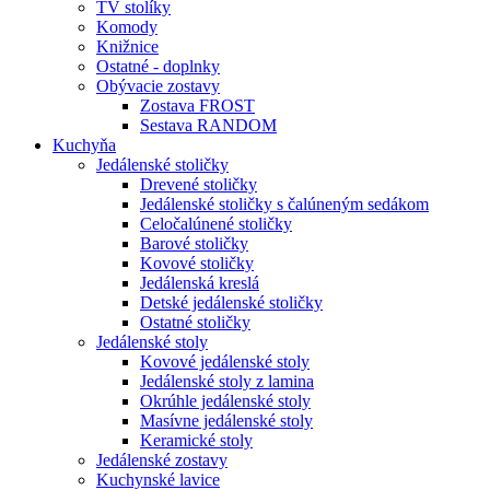
TV stolíky
Komody
Knižnice
Ostatné - doplnky
Obývacie zostavy
Zostava FROST
Sestava RANDOM
Kuchyňa
Jedálenské stoličky
Drevené stoličky
Jedálenské stoličky s čalúneným sedákom
Celočalúnené stoličky
Barové stoličky
Kovové stoličky
Jedálenská kreslá
Detské jedálenské stoličky
Ostatné stoličky
Jedálenské stoly
Kovové jedálenské stoly
Jedálenské stoly z lamina
Okrúhle jedálenské stoly
Masívne jedálenské stoly
Keramické stoly
Jedálenské zostavy
Kuchynské lavice