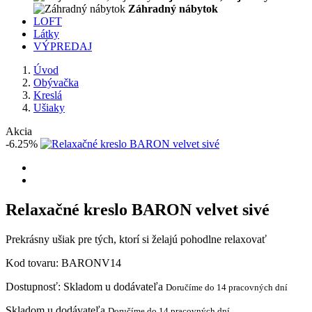
Záhradný nábytok
LOFT
Látky
VÝPREDAJ
Úvod
Obývačka
Kreslá
Ušiaky
Akcia
-6.25%
Relaxačné kreslo BARON velvet sivé
Prekrásny ušiak pre tých, ktorí si želajú pohodlne relaxovať
Kod tovaru:
BARONV14
Dostupnosť:
Skladom u dodávateľa
Doručíme do 14 pracovných dní
Skladom u dodávateľa
Doručíme do 14 pracovných dní