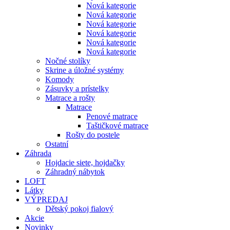
Nová kategorie
Nová kategorie
Nová kategorie
Nová kategorie
Nová kategorie
Nová kategorie
Nočné stolíky
Skrine a úložné systémy
Komody
Zásuvky a prístelky
Matrace a rošty
Matrace
Penové matrace
Taštičkové matrace
Rošty do postele
Ostatní
Záhrada
Hojdacie siete, hojdačky
Záhradný nábytok
LOFT
Látky
VÝPREDAJ
Dětský pokoj fialový
Akcie
Novinky