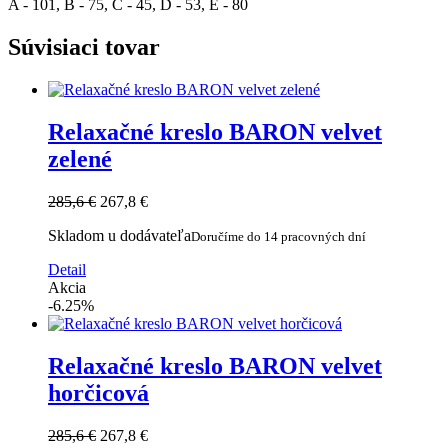
A - 101, B - 75, C - 45, D - 53, E - 80
Súvisiaci tovar
Relaxačné kreslo BARON velvet
zelené
285,6 €
267,8 €
Skladom u dodávateľa
Doručíme do 14 pracovných dní
Detail
Akcia
-6.25%
Relaxačné kreslo BARON velvet
horčicová
285,6 €
267,8 €