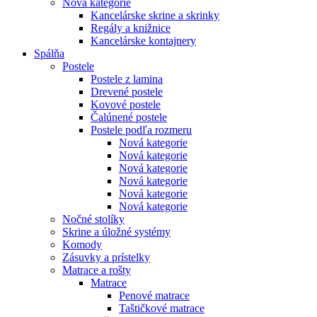
Nová kategorie
Kancelárske skrine a skrinky
Regály a knižnice
Kancelárske kontajnery
Spálňa
Postele
Postele z lamina
Drevené postele
Kovové postele
Čalúnené postele
Postele podľa rozmeru
Nová kategorie
Nová kategorie
Nová kategorie
Nová kategorie
Nová kategorie
Nová kategorie
Nočné stolíky
Skrine a úložné systémy
Komody
Zásuvky a prístelky
Matrace a rošty
Matrace
Penové matrace
Taštičkové matrace