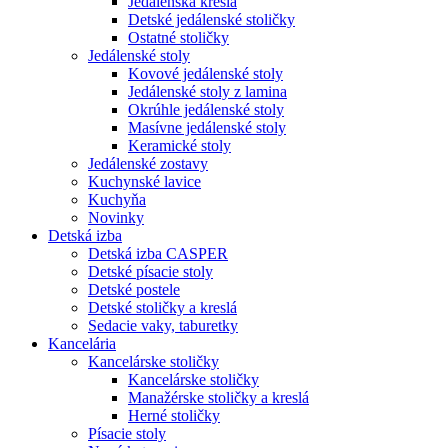
Jedálenská kreslá
Detské jedálenské stoličky
Ostatné stoličky
Jedálenské stoly
Kovové jedálenské stoly
Jedálenské stoly z lamina
Okrúhle jedálenské stoly
Masívne jedálenské stoly
Keramické stoly
Jedálenské zostavy
Kuchynské lavice
Kuchyňa
Novinky
Detská izba
Detská izba CASPER
Detské písacie stoly
Detské postele
Detské stoličky a kreslá
Sedacie vaky, taburetky
Kancelária
Kancelárske stoličky
Kancelárske stoličky
Manažérske stoličky a kreslá
Herné stoličky
Písacie stoly