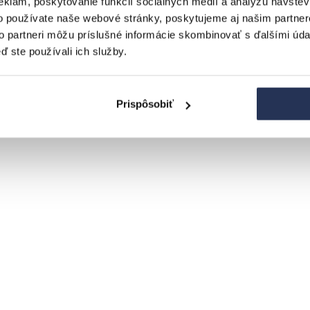
eklám, poskytovanie funkcií sociálnych médií a analýzu návšte
o používate naše webové stránky, poskytujeme aj našim partner
to partneri môžu príslušné informácie skombinovať s ďalšími údaj
ď ste používali ich služby.
Prispôsobiť