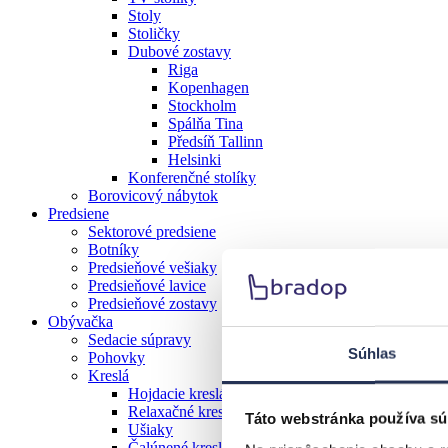
Stoly
Stoličky
Dubové zostavy
Riga
Kopenhagen
Stockholm
Spálňa Tina
Předsíň Tallinn
Helsinki
Konferenčné stolíky
Borovicový nábytok
Predsiene
Sektorové predsiene
Botníky
Predsieňové vešiaky
Predsieňové lavice
Predsieňové zostavy
Obývačka
Sedacie súpravy
Súhlas
Pohovky
Kreslá
Hojdacie kreslá
Relaxačné kreslá
Táto webstránka používa sú
Ušiaky
Čalúnené kreslá