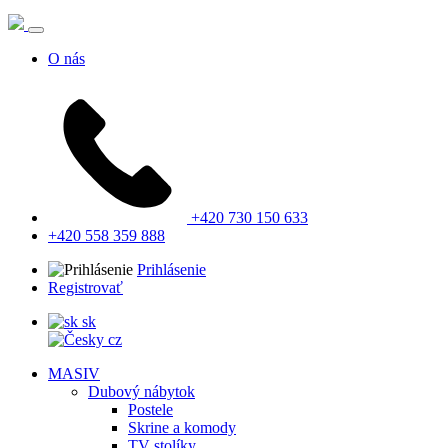
O nás
+420 730 150 633
+420 558 359 888
Prihlásenie
Registrovať
sk
cz
MASIV
Dubový nábytok
Postele
Skrine a komody
TV stolíky