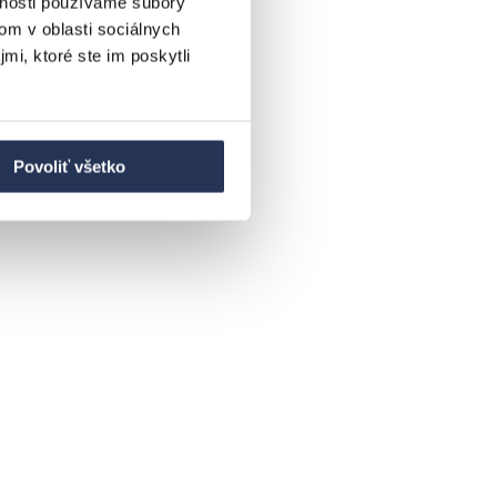
vnosti používame súbory
om v oblasti sociálnych
mi, ktoré ste im poskytli
Povoliť všetko