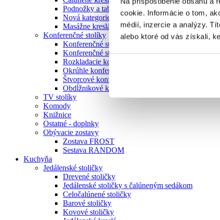
Na prispôsobenie obsahu a r
Podnožky a taburetky
cookie. Informácie o tom, ak
Nová kategorie
médií, inzercie a analýzy. Tí
Masážne kreslá
Konferenčné stolíky
alebo ktoré od vás získali, ke
Konferenčné stolíky z masívu
Konferenčné stolíky zo skla
Rozkladacie konferenčné stolíky
Okrúhle konferenčné stolíky
Štvorcové konferenčné stolíky
Obdĺžnikové konferenčné stolíky
TV stolíky
Komody
Knižnice
Ostatné - doplnky
Obývacie zostavy
Zostava FROST
Sestava RANDOM
Kuchyňa
Jedálenské stoličky
Drevené stoličky
Jedálenské stoličky s čalúneným sedákom
Celočalúnené stoličky
Barové stoličky
Kovové stoličky