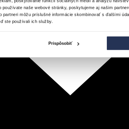
eklám, poskytovanie funkcií sociálnych médií a analýzu návšte
o používate naše webové stránky, poskytujeme aj našim partner
to partneri môžu príslušné informácie skombinovať s ďalšími údaj
ď ste používali ich služby.
Prispôsobiť