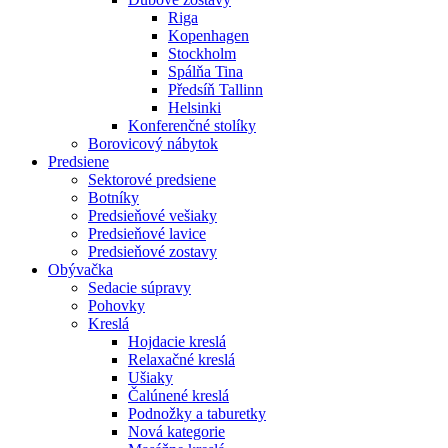
Riga
Kopenhagen
Stockholm
Spálňa Tina
Předsíň Tallinn
Helsinki
Konferenčné stolíky
Borovicový nábytok
Predsiene
Sektorové predsiene
Botníky
Predsieňové vešiaky
Predsieňové lavice
Predsieňové zostavy
Obývačka
Sedacie súpravy
Pohovky
Kreslá
Hojdacie kreslá
Relaxačné kreslá
Ušiaky
Čalúnené kreslá
Podnožky a taburetky
Nová kategorie