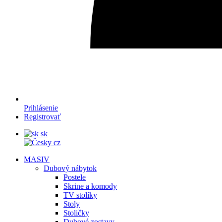
Prihlásenie
Registrovať
sk
cz
MASIV
Dubový nábytok
Postele
Skrine a komody
TV stolíky
Stoly
Stoličky
Dubové zostavy