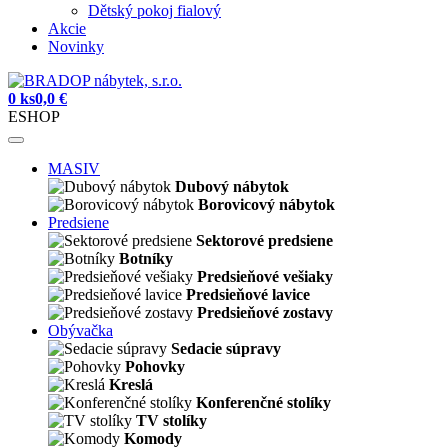
Dětský pokoj fialový
Akcie
Novinky
0 ks
0,0 €
ESHOP
MASIV
Dubový nábytok
Borovicový nábytok
Predsiene
Sektorové predsiene
Botníky
Predsieňové vešiaky
Predsieňové lavice
Predsieňové zostavy
Obývačka
Sedacie súpravy
Pohovky
Kreslá
Konferenčné stolíky
TV stolíky
Komody