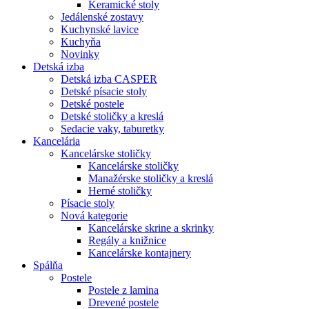
Keramické stoly
Jedálenské zostavy
Kuchynské lavice
Kuchyňa
Novinky
Detská izba
Detská izba CASPER
Detské písacie stoly
Detské postele
Detské stoličky a kreslá
Sedacie vaky, taburetky
Kancelária
Kancelárske stoličky
Kancelárske stoličky
Manažérske stoličky a kreslá
Herné stoličky
Písacie stoly
Nová kategorie
Kancelárske skrine a skrinky
Regály a knižnice
Kancelárske kontajnery
Spálňa
Postele
Postele z lamina
Drevené postele