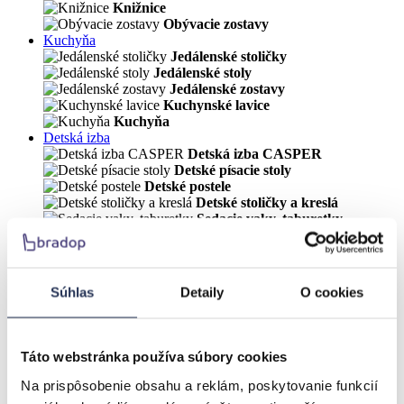
Knižnice
Obývacie zostavy
Kuchyňa
Jedálenské stoličky
Jedálenské stoly
Jedálenské zostavy
Kuchynské lavice
Kuchyňa
Detská izba
Detská izba CASPER
Detské písacie stoly
Detské postele
Detské stoličky a kreslá
Sedacie vaky, taburetky
Kancelária
Kancelárske stoličky
Písacie stoly
Nová kategorie
Súhlas
Detaily
O cookies
Spálňa
Postele
Nočné stolíky
Skrine a úložné systémy
Táto webstránka používa súbory cookies
Komody
Zásuvky a prístelky
Na prispôsobenie obsahu a reklám, poskytovanie funkcií
Matrace a rošty