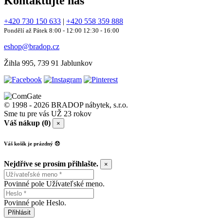
Kontaktujte nás
+420 730 150 633
|
+420 558 359 888
Pondělí až Pátek 8:00 - 12:00 12:30 - 16:00
eshop@bradop.cz
Žihla 995, 739 91 Jablunkov
© 1998 - 2026 BRADOP nábytek, s.r.o.
Sme tu pre vás UŽ 23 rokov
Váš nákup (0)
×
Váš košík je prázdný 😞
Nejdříve se prosím přihlašte.
×
Povinné pole Užívateľské meno.
Povinné pole Heslo.
Přihlásit