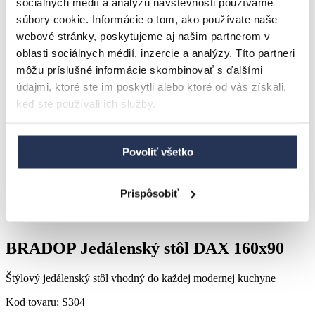
sociálnych médií a analýzu návštevnosti používame
Ostatní
súbory cookie. Informácie o tom, ako používate naše
Záhrada
Hojdacie siete, hojdačky
webové stránky, poskytujeme aj našim partnerom v
Záhradný nábytok
oblasti sociálnych médií, inzercie a analýzy. Títo partneri
LOFT
môžu príslušné informácie skombinovať s ďalšími
Látky
VÝPREDAJ
údajmi, ktoré ste im poskytli alebo ktoré od vás získali,
keď ste používali ich služby.
Úvod
Kuchyňa
Jedálenské stoly
Jedálenské stoly z lamina
Povoliť všetko
Český výrobok
Prispôsobiť
BRADOP Jedálenský stôl DAX 160x90
Štýlový jedálenský stôl vhodný do každej modernej kuchyne
Kod tovaru:
S304