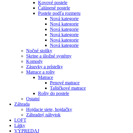
Kovové postele
Čalúnené postele
Postele podľa rozmeru
Nová kategorie
Nová kategorie
Nová kategorie
Nová kategorie
Nová kategorie
Nová kategorie
Nočné stolíky
Skrine a úložné systémy
Komody
Zásuvky a prístelky
Matrace a rošty
Matrace
Penové matrace
Taštičkové matrace
Rošty do postele
Ostatní
Záhrada
Hojdacie siete, hojdačky
Záhradný nábytok
LOFT
Látky
VÝPREDAJ