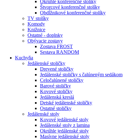
Okrúhle konferenčné stolíky
Štvorcové konferenčné stolíky
Obdĺžnikové konferenčné stolíky
TV stolíky
Komody
Knižnice
Ostatné - doplnky
Obývacie zostavy
Zostava FROST
Sestava RANDOM
Kuchyňa
Jedálenské stoličky
Drevené stoličky
Jedálenské stoličky s čalúneným sedákom
Celočalúnené stoličky
Barové stoličky
Kovové stoličky
Jedálenská kreslá
Detské jedálenské stoličky
Ostatné stoličky
Jedálenské stoly
Kovové jedálenské stoly
Jedálenské stoly z lamina
Okrúhle jedálenské stoly
Masívne jedálenské stoly