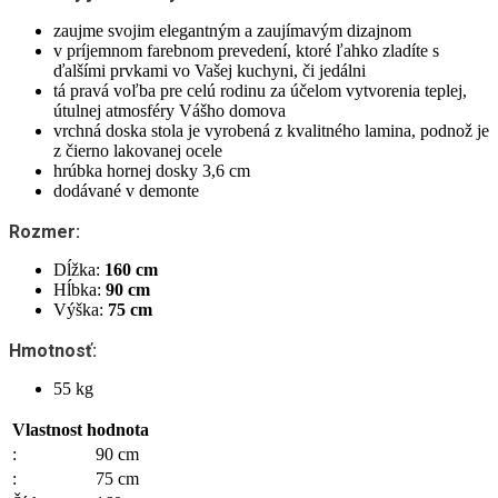
zaujme svojim elegantným a zaujímavým dizajnom
v príjemnom farebnom prevedení, ktoré ľahko zladíte s
ďalšími prvkami vo Vašej kuchyni, či jedálni
tá pravá voľba pre celú rodinu za účelom vytvorenia teplej,
útulnej atmosféry Vášho domova
vrchná doska stola je vyrobená z kvalitného lamina, podnož je
z čierno lakovanej ocele
hrúbka hornej dosky 3,6 cm
dodávané v demonte
Rozmer:
Dĺžka:
160 cm
Hĺbka:
90 cm
Výška:
75 cm
Hmotnosť:
55 kg
Vlastnost
hodnota
:
90 cm
:
75 cm