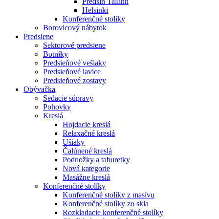
Předsíň Tallinn
Helsinki
Konferenčné stolíky
Borovicový nábytok
Predsiene
Sektorové predsiene
Botníky
Predsieňové vešiaky
Predsieňové lavice
Predsieňové zostavy
Obývačka
Sedacie súpravy
Pohovky
Kreslá
Hojdacie kreslá
Relaxačné kreslá
Ušiaky
Čalúnené kreslá
Podnožky a taburetky
Nová kategorie
Masážne kreslá
Konferenčné stolíky
Konferenčné stolíky z masívu
Konferenčné stolíky zo skla
Rozkladacie konferenčné stolíky