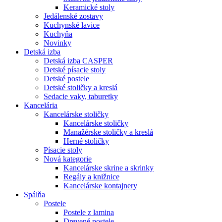
Keramické stoly
Jedálenské zostavy
Kuchynské lavice
Kuchyňa
Novinky
Detská izba
Detská izba CASPER
Detské písacie stoly
Detské postele
Detské stoličky a kreslá
Sedacie vaky, taburetky
Kancelária
Kancelárske stoličky
Kancelárske stoličky
Manažérske stoličky a kreslá
Herné stoličky
Písacie stoly
Nová kategorie
Kancelárske skrine a skrinky
Regály a knižnice
Kancelárske kontajnery
Spálňa
Postele
Postele z lamina
Drevené postele