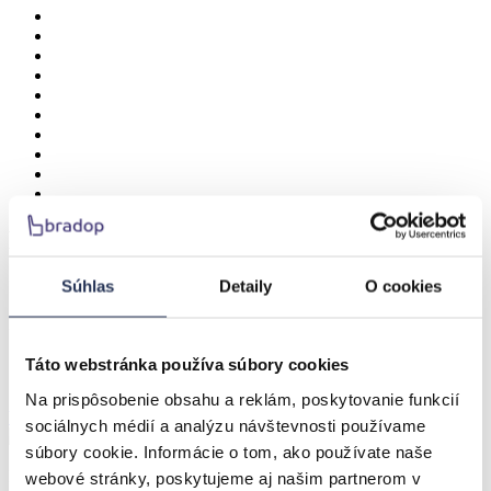
BRADOP Skriňka zostavy Office C522
Súhlas
Detaily
O cookies
Praktická skrinka na uskladnenie šanónov a iných dokumentov
Kod tovaru:
C522
Táto webstránka používa súbory cookies
Zostavte si tovar
Na prispôsobenie obsahu a reklám, poskytovanie funkcií
Vyberte si prevedenie
z 4 variant prevedenia
sociálnych médií a analýzu návštevnosti používame
súbory cookie. Informácie o tom, ako používate naše
Dostupnosť:
podľa prevedenia
webové stránky, poskytujeme aj našim partnerom v