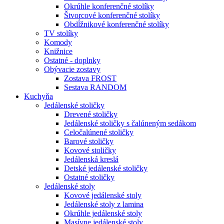
Okrúhle konferenčné stolíky
Štvorcové konferenčné stolíky
Obdĺžnikové konferenčné stolíky
TV stolíky
Komody
Knižnice
Ostatné - doplnky
Obývacie zostavy
Zostava FROST
Sestava RANDOM
Kuchyňa
Jedálenské stoličky
Drevené stoličky
Jedálenské stoličky s čalúneným sedákom
Celočalúnené stoličky
Barové stoličky
Kovové stoličky
Jedálenská kreslá
Detské jedálenské stoličky
Ostatné stoličky
Jedálenské stoly
Kovové jedálenské stoly
Jedálenské stoly z lamina
Okrúhle jedálenské stoly
Masívne jedálenské stoly