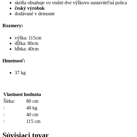
skriňa obsahuje vo vnútri dve výškovo nastaviteľná polica
český výrobok
dodávané v demonte
Rozmery:
výška: 115cm
dĺžka: 80cm
hĺbka: 40cm
Hmotnosť:
37 kg
Vlastnost
hodnota
Šírka:
80 cm
:
40 kg
:
40 cm
:
115 cm
Súvisiaci tovar