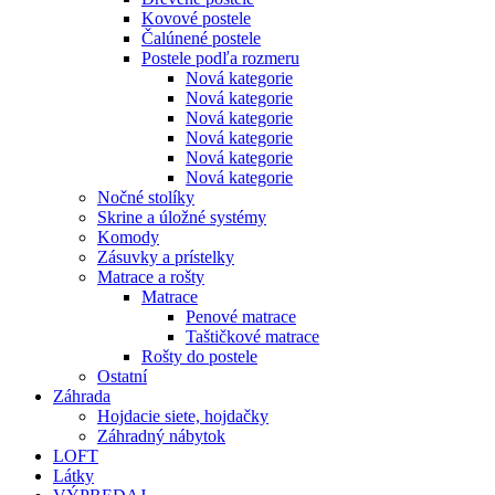
Kovové postele
Čalúnené postele
Postele podľa rozmeru
Nová kategorie
Nová kategorie
Nová kategorie
Nová kategorie
Nová kategorie
Nová kategorie
Nočné stolíky
Skrine a úložné systémy
Komody
Zásuvky a prístelky
Matrace a rošty
Matrace
Penové matrace
Taštičkové matrace
Rošty do postele
Ostatní
Záhrada
Hojdacie siete, hojdačky
Záhradný nábytok
LOFT
Látky