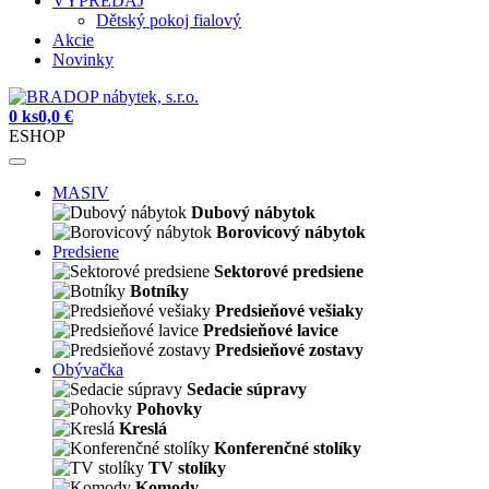
VÝPREDAJ
Dětský pokoj fialový
Akcie
Novinky
0 ks
0,0 €
ESHOP
MASIV
Dubový nábytok
Borovicový nábytok
Predsiene
Sektorové predsiene
Botníky
Predsieňové vešiaky
Predsieňové lavice
Predsieňové zostavy
Obývačka
Sedacie súpravy
Pohovky
Kreslá
Konferenčné stolíky
TV stolíky
Komody