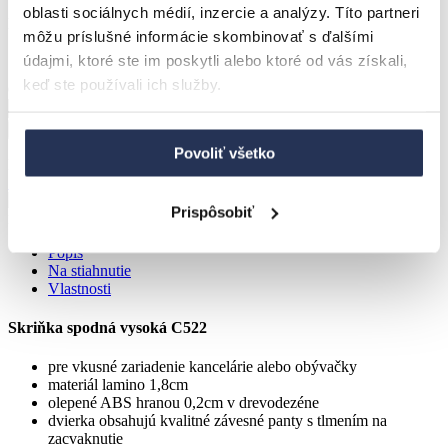
oblasti sociálnych médií, inzercie a analýzy. Títo partneri
podľa prevedenia
môžu príslušné informácie skombinovať s ďalšími
155,8
€
údajmi, ktoré ste im poskytli alebo ktoré od vás získali,
keď ste používali ich služby.
Cena bez DPH:
126,7
€
Do košíka
Povoliť všetko
Potrebujete poradiť?
+420 730 150 633
|
+420
558 359 888
eshop@bradop.cz
Prispôsobiť
Pondělí až Pátek 8:00 - 12:00 12:30 - 16:00
Popis
Na stiahnutie
Vlastnosti
Skriňka spodná vysoká C522
pre vkusné zariadenie kancelárie alebo obývačky
materiál lamino 1,8cm
olepené ABS hranou 0,2cm v drevodezéne
dvierka obsahujú kvalitné závesné panty s tlmením na
zacvaknutie