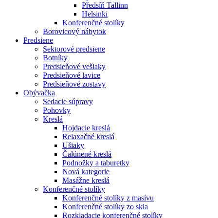
Předsíň Tallinn
Helsinki
Konferenčné stolíky
Borovicový nábytok
Predsiene
Sektorové predsiene
Botníky
Predsieňové vešiaky
Predsieňové lavice
Predsieňové zostavy
Obývačka
Sedacie súpravy
Pohovky
Kreslá
Hojdacie kreslá
Relaxačné kreslá
Ušiaky
Čalúnené kreslá
Podnožky a taburetky
Nová kategorie
Masážne kreslá
Konferenčné stolíky
Konferenčné stolíky z masívu
Konferenčné stolíky zo skla
Rozkladacie konferenčné stolíky