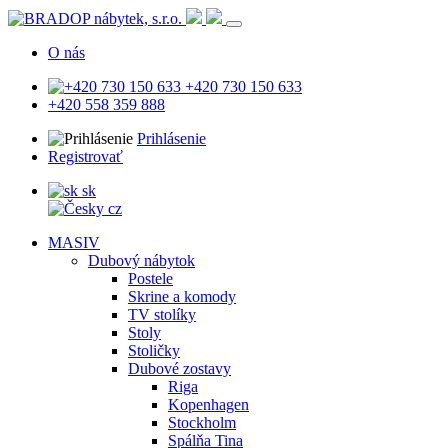
O nás
+420 730 150 633
+420 558 359 888
Prihlásenie
Registrovať
sk
cz
MASIV
Dubový nábytok
Postele
Skrine a komody
TV stolíky
Stoly
Stoličky
Dubové zostavy
Riga
Kopenhagen
Stockholm
Spálňa Tina