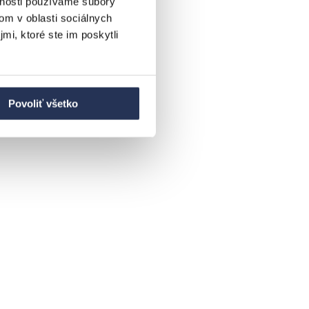
vnosti používame súbory
om v oblasti sociálnych
mi, ktoré ste im poskytli
Povoliť všetko