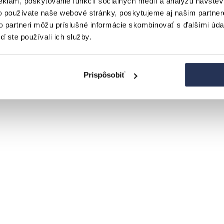
eklám, poskytovanie funkcií sociálnych médií a analýzu návšte
o používate naše webové stránky, poskytujeme aj našim partner
to partneri môžu príslušné informácie skombinovať s ďalšími údaj
ď ste používali ich služby.
Prispôsobiť