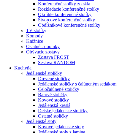
Konferenčné stolíky zo skla
Rozkladacie konferenčné stolíky
Okrúhle konferenčné stolíky
Štvorcové konferenčné stolíky
Obdĺžnikové konferenčné stolíky
TV stolíky
Komody
Knižnice
Ostatné - doplnky
Obývacie zostavy
Zostava FROST
Sestava RANDOM
Kuchyňa
Jedálenské stoličky
Drevené stoličky
Jedálenské stoličky s čalúneným sedákom
Celočalúnené stoličky
Barové stoličky
Kovové stoličky
Jedálenská kreslá
Detské jedálenské stoličky
Ostatné stoličky
Jedálenské stoly
Kovové jedálenské stoly
Jedálenské stoly z lamina