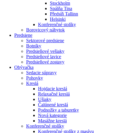
Stockholm
Spálňa Tina
Předsíň Tallinn
Helsinki
Konferenčné stolíky
Borovicový nábytok
Predsiene
Sektorové predsiene
Botníky
Predsieňové vešiaky
Predsieňové lavice
Predsieňové zostavy
Obývačka
Sedacie súpravy
Pohovky
Kreslá
Hojdacie kreslá
Relaxačné kreslá
Ušiaky
Čalúnené kreslá
Podnožky a taburetky
Nová kategorie
Masážne kreslá
Konferenčné stolíky
Konferenčné stolíky z masívu