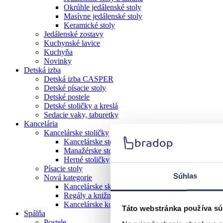
Okrúhle jedálenské stoly
Masívne jedálenské stoly
Keramické stoly
Jedálenské zostavy
Kuchynské lavice
Kuchyňa
Novinky
Detská izba
Detská izba CASPER
Detské písacie stoly
Detské postele
Detské stoličky a kreslá
Sedacie vaky, taburetky
Kancelária
Kancelárske stoličky
Kancelárske stoličky
Manažérske stoličky a kreslá
Herné stoličky
Písacie stoly
Súhlas
Nová kategorie
Kancelárske skrine a skrinky
Regály a knižnice
Kancelárske kontajnery
Táto webstránka používa sú
Spálňa
Postele