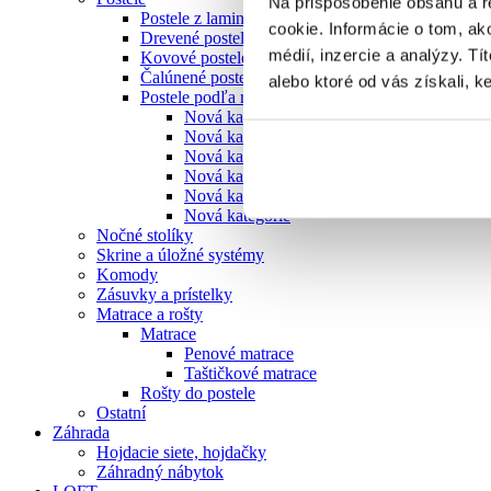
Na prispôsobenie obsahu a r
Postele z lamina
cookie. Informácie o tom, ak
Drevené postele
médií, inzercie a analýzy. Tí
Kovové postele
Čalúnené postele
alebo ktoré od vás získali, ke
Postele podľa rozmeru
Nová kategorie
Nová kategorie
Nová kategorie
Nová kategorie
Nová kategorie
Nová kategorie
Nočné stolíky
Skrine a úložné systémy
Komody
Zásuvky a prístelky
Matrace a rošty
Matrace
Penové matrace
Taštičkové matrace
Rošty do postele
Ostatní
Záhrada
Hojdacie siete, hojdačky
Záhradný nábytok