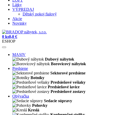
LOFT
Látky
VÝPREDAJ
Dětský pokoj fialový
Akcie
Novinky
0 ks
0,0 €
ESHOP
MASIV
Dubový nábytok
Borovicový nábytok
Predsiene
Sektorové predsiene
Botníky
Predsieňové vešiaky
Predsieňové lavice
Predsieňové zostavy
Obývačka
Sedacie súpravy
Pohovky
Kreslá
Konferenčné stolíky