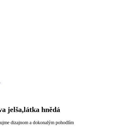
 jelša,látka hnědá
, zaujme dizajnom a dokonalým pohodlím