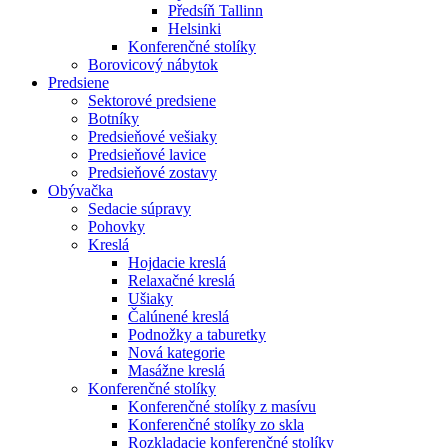
Předsíň Tallinn
Helsinki
Konferenčné stolíky
Borovicový nábytok
Predsiene
Sektorové predsiene
Botníky
Predsieňové vešiaky
Predsieňové lavice
Predsieňové zostavy
Obývačka
Sedacie súpravy
Pohovky
Kreslá
Hojdacie kreslá
Relaxačné kreslá
Ušiaky
Čalúnené kreslá
Podnožky a taburetky
Nová kategorie
Masážne kreslá
Konferenčné stolíky
Konferenčné stolíky z masívu
Konferenčné stolíky zo skla
Rozkladacie konferenčné stolíky