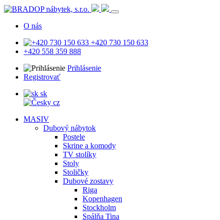
O nás
+420 730 150 633
+420 558 359 888
Prihlásenie
Registrovať
sk
cz
MASIV
Dubový nábytok
Postele
Skrine a komody
TV stolíky
Stoly
Stoličky
Dubové zostavy
Riga
Kopenhagen
Stockholm
Spálňa Tina