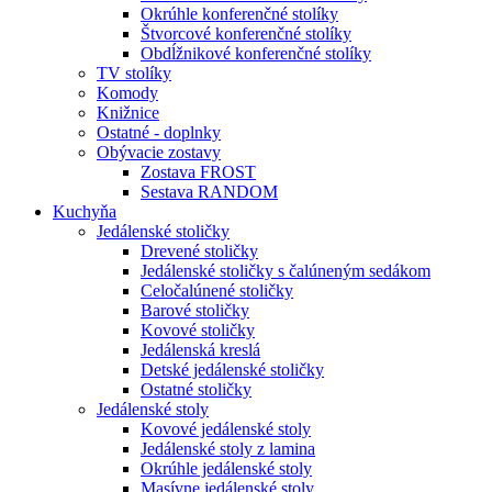
Okrúhle konferenčné stolíky
Štvorcové konferenčné stolíky
Obdĺžnikové konferenčné stolíky
TV stolíky
Komody
Knižnice
Ostatné - doplnky
Obývacie zostavy
Zostava FROST
Sestava RANDOM
Kuchyňa
Jedálenské stoličky
Drevené stoličky
Jedálenské stoličky s čalúneným sedákom
Celočalúnené stoličky
Barové stoličky
Kovové stoličky
Jedálenská kreslá
Detské jedálenské stoličky
Ostatné stoličky
Jedálenské stoly
Kovové jedálenské stoly
Jedálenské stoly z lamina
Okrúhle jedálenské stoly
Masívne jedálenské stoly