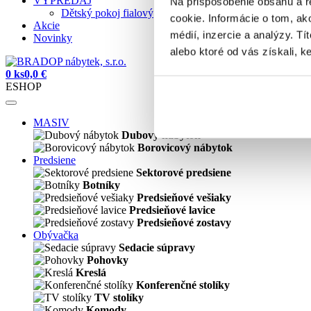
VÝPREDAJ
Na prispôsobenie obsahu a r
Dětský pokoj fialový
cookie. Informácie o tom, ak
Akcie
médií, inzercie a analýzy. Tí
Novinky
alebo ktoré od vás získali, ke
0 ks
0,0 €
ESHOP
MASIV
Dubový nábytok
Borovicový nábytok
Predsiene
Sektorové predsiene
Botníky
Predsieňové vešiaky
Predsieňové lavice
Predsieňové zostavy
Obývačka
Sedacie súpravy
Pohovky
Kreslá
Konferenčné stolíky
TV stolíky
Komody