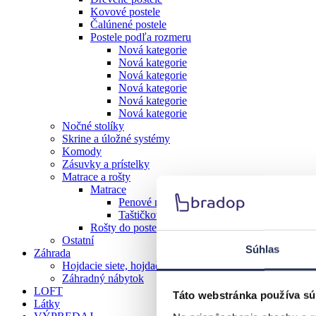
Kovové postele
Čalúnené postele
Postele podľa rozmeru
Nová kategorie
Nová kategorie
Nová kategorie
Nová kategorie
Nová kategorie
Nová kategorie
Nočné stolíky
Skrine a úložné systémy
Komody
Zásuvky a prístelky
Matrace a rošty
Matrace
Penové matrace
Taštičkové matrace
Rošty do postele
Ostatní
Súhlas
Záhrada
Hojdacie siete, hojdačky
Záhradný nábytok
LOFT
Táto webstránka používa sú
Látky