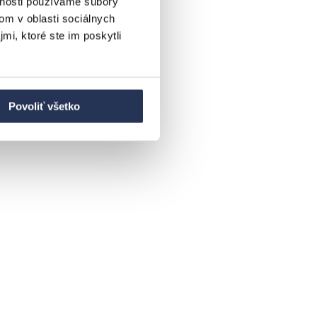
vnosti používame súbory
om v oblasti sociálnych
mi, ktoré ste im poskytli
Povoliť všetko