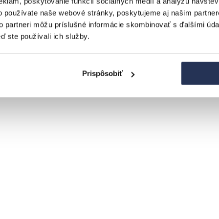
eklám, poskytovanie funkcií sociálnych médií a analýzu návšte
o používate naše webové stránky, poskytujeme aj našim partner
to partneri môžu príslušné informácie skombinovať s ďalšími údaj
ď ste používali ich služby.
Prispôsobiť