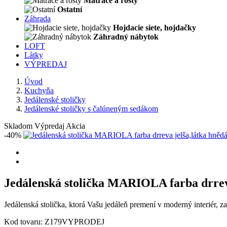
Matrace a rošty
Ostatní
Záhrada
Hojdacie siete, hojdačky
Záhradný nábytok
LOFT
Látky
VÝPREDAJ
Úvod
Kuchyňa
Jedálenské stoličky
Jedálenské stoličky s čalúneným sedákom
Skladom
Výpredaj
Akcia
-40%
Jedálenská stolička MARIOLA farba drreva
Jedálenská stolička, ktorá Vašu jedáleň premení v moderný interiér
Kod tovaru:
Z179VYPRODEJ