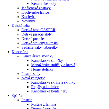
Keramické stoly
Jedálenské zostavy
Kuchynské lavice
Kuchyňa
Novinky
Detská izba
Detská izba CASPER
Detské písacie stoly
Detské postele
Detské stoličky a kreslá
Sedacie vaky, taburetky
Kancelária
Kancelárske stoličky
Kancelárske stoličky
Manažérske stoličky a kreslá
Herné stoličky
Písacie stoly
Nová kategorie
Kancelárske skrine a skrinky
Regály a knižnice
Kancelárske kontajnery
Spálňa
Postele
Postele z lamina
Drevené postele